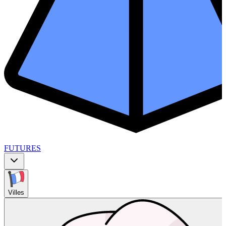
FUTURES
Villes