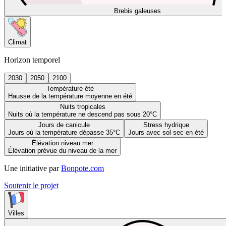
Brebis galeuses
Climat
Horizon temporel
2030
2050
2100
Température été
Hausse de la température moyenne en été
Nuits tropicales
Nuits où la température ne descend pas sous 20°C
Jours de canicule
Stress hydrique
Jours où la température dépasse 35°C
Jours avec sol sec en été
Élévation niveau mer
Élévation prévue du niveau de la mer
Une initiative par
Bonpote.com
Soutenir le projet
Villes