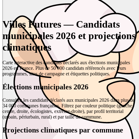
Villes Futures — Candidats
municipales 2026 et projections
climatiques
Carte interactive des candidats déclarés aux élections municipales
2026 en France. Plus de 50 000 candidats référencés avec leurs
programmes, sites de campagne et étiquettes politiques.
Élections municipales 2026
Consultez les candidats déclarés aux municipales 2026 dans plus de
34 000 communes françaises. Filtrez par couleur politique (gauche,
centre, droite, écologistes, extrême-droite), par profil territorial
(urbain, périurbain, rural) et par taille de commune.
Projections climatiques par commune