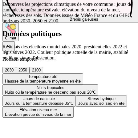
Découvrez les projections climatiques de votre commune : jours de
canicule, température estivale, élévation du niveau de la mer,
sécheresses des sols. Données issues de Météo France et du GIEC,
Brebis galeuses
horizons 2030, 2050 et 2100.
Données politiques
Climat
Résultats des élections municipales 2020, présidentielles 2022 et
législatives 2022. Couleur politique actuelle de la mairie, stabilité
politique, taux d'abstention.
Horizon temporel
2030
2050
2100
Température été
Hausse de la température moyenne en été
Nuits tropicales
Nuits où la température ne descend pas sous 20°C
Jours de canicule
Stress hydrique
Jours où la température dépasse 35°C
Jours avec sol sec en été
Élévation niveau mer
Élévation prévue du niveau de la mer