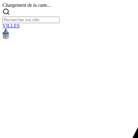
Chargement de la carte...
VILLES