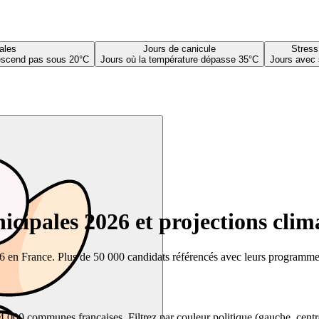
ales
Jours de canicule
Stress
descend pas sous 20°C
Jours où la température dépasse 35°C
Jours avec 
cipales 2026 et projections clim
26 en France. Plus de 50 000 candidats référencés avec leurs programmes,
00 communes françaises. Filtrez par couleur politique (gauche, centre, dr