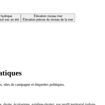
 hydrique
Élévation niveau mer
sol sec en été
Élévation prévue du niveau de la mer
atiques
 sites de campagne et étiquettes politiques.
oite, écologistes, extrême-droite), par profil territorial (urbain,