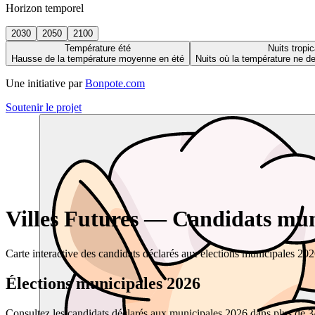
Horizon temporel
2030
2050
2100
Température été
Nuits tropic
Hausse de la température moyenne en été
Nuits où la température ne 
Une initiative par
Bonpote.com
Soutenir le projet
Villes Futures — Candidats muni
Carte interactive des candidats déclarés aux élections municipales 20
Élections municipales 2026
Consultez les candidats déclarés aux municipales 2026 dans plus de 34 0