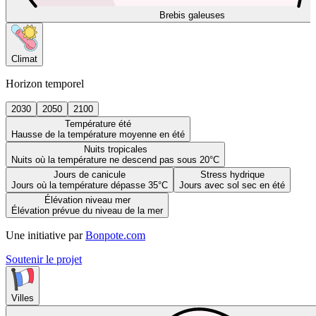
Brebis galeuses
Climat
Horizon temporel
2030
2050
2100
Température été
Hausse de la température moyenne en été
Nuits tropicales
Nuits où la température ne descend pas sous 20°C
Jours de canicule
Stress hydrique
Jours où la température dépasse 35°C
Jours avec sol sec en été
Élévation niveau mer
Élévation prévue du niveau de la mer
Une initiative par
Bonpote.com
Soutenir le projet
Villes