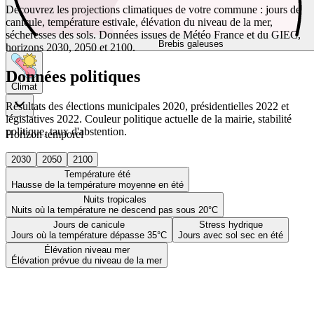
Découvrez les projections climatiques de votre commune : jours de
canicule, température estivale, élévation du niveau de la mer,
sécheresses des sols. Données issues de Météo France et du GIEC,
Brebis galeuses
horizons 2030, 2050 et 2100.
Données politiques
Climat
Résultats des élections municipales 2020, présidentielles 2022 et
législatives 2022. Couleur politique actuelle de la mairie, stabilité
politique, taux d'abstention.
Horizon temporel
2030
2050
2100
Température été
Hausse de la température moyenne en été
Nuits tropicales
Nuits où la température ne descend pas sous 20°C
Jours de canicule
Stress hydrique
Jours où la température dépasse 35°C
Jours avec sol sec en été
Élévation niveau mer
Élévation prévue du niveau de la mer