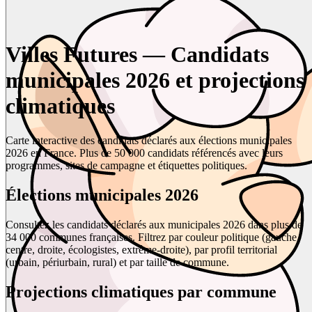
Villes Futures — Candidats
municipales 2026 et projections
climatiques
Carte interactive des candidats déclarés aux élections municipales
2026 en France. Plus de 50 000 candidats référencés avec leurs
programmes, sites de campagne et étiquettes politiques.
Élections municipales 2026
Consultez les candidats déclarés aux municipales 2026 dans plus de
34 000 communes françaises. Filtrez par couleur politique (gauche,
centre, droite, écologistes, extrême-droite), par profil territorial
(urbain, périurbain, rural) et par taille de commune.
Projections climatiques par commune