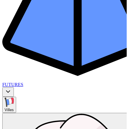
FUTURES
Villes