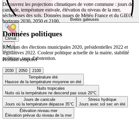
Découvrez les projections climatiques de votre commune : jours de
canicule, température estivale, élévation du niveau de la mer,
sécheresses des sols. Données issues de Météo France et du GIEC,
Brebis galeuses
horizons 2030, 2050 et 2100.
Données politiques
Climat
Résultats des élections municipales 2020, présidentielles 2022 et
législatives 2022. Couleur politique actuelle de la mairie, stabilité
politique, taux d'abstention.
Horizon temporel
2030
2050
2100
Température été
Hausse de la température moyenne en été
Nuits tropicales
Nuits où la température ne descend pas sous 20°C
Jours de canicule
Stress hydrique
Jours où la température dépasse 35°C
Jours avec sol sec en été
Élévation niveau mer
Élévation prévue du niveau de la mer