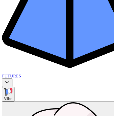
FUTURES
Villes