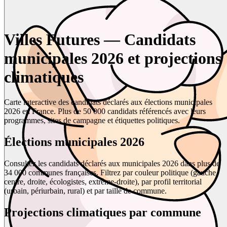
Villes Futures — Candidats
municipales 2026 et projections
climatiques
Carte interactive des candidats déclarés aux élections municipales
2026 en France. Plus de 50 000 candidats référencés avec leurs
programmes, sites de campagne et étiquettes politiques.
Élections municipales 2026
Consultez les candidats déclarés aux municipales 2026 dans plus de
34 000 communes françaises. Filtrez par couleur politique (gauche,
centre, droite, écologistes, extrême-droite), par profil territorial
(urbain, périurbain, rural) et par taille de commune.
Projections climatiques par commune