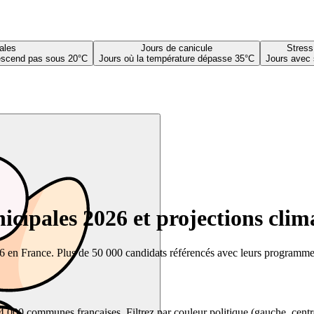
ales
Jours de canicule
Stress
descend pas sous 20°C
Jours où la température dépasse 35°C
Jours avec 
cipales 2026 et projections clim
26 en France. Plus de 50 000 candidats référencés avec leurs programmes,
00 communes françaises. Filtrez par couleur politique (gauche, centre, dr