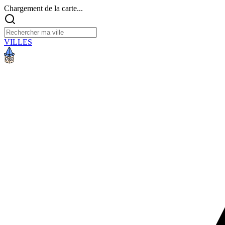
Chargement de la carte...
VILLES