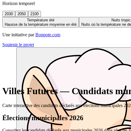
Horizon temporel
2030
2050
2100
Température été
Nuits tropic
Hausse de la température moyenne en été
Nuits où la température ne 
Une initiative par
Bonpote.com
Soutenir le projet
Villes Futures — Candidats muni
Carte interactive des candidats déclarés aux élections municipales 20
Élections municipales 2026
Consultez les candidats déclarés aux municipales 2026 dans plus de 34 0