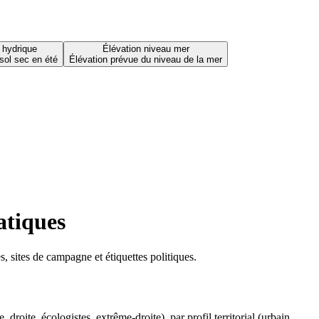
 hydrique
Élévation niveau mer
sol sec en été
Élévation prévue du niveau de la mer
atiques
 sites de campagne et étiquettes politiques.
oite, écologistes, extrême-droite), par profil territorial (urbain,