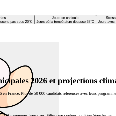
ales
Jours de canicule
Stress
descend pas sous 20°C
Jours où la température dépasse 35°C
Jours avec 
cipales 2026 et projections clim
26 en France. Plus de 50 000 candidats référencés avec leurs programmes,
00 communes françaises. Filtrez par couleur politique (gauche, centre, dr