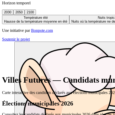
Horizon temporel
2030
2050
2100
Température été
Nuits tropic
Hausse de la température moyenne en été
Nuits où la température ne 
Une initiative par
Bonpote.com
Soutenir le projet
Villes Futures — Candidats muni
Carte interactive des candidats déclarés aux élections municipales 20
Élections municipales 2026
Consultez les candidats déclarés aux municipales 2026 dans plus de 34 0