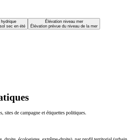
 hydrique
Élévation niveau mer
sol sec en été
Élévation prévue du niveau de la mer
atiques
 sites de campagne et étiquettes politiques.
oite, écologistes, extrême-droite), par profil territorial (urbain,