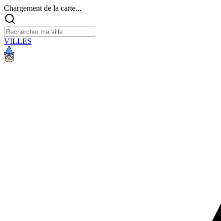
Chargement de la carte...
VILLES