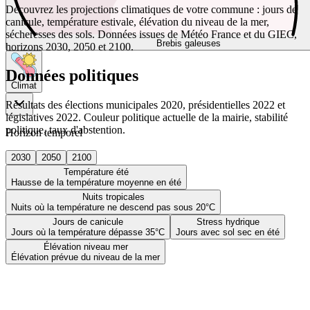
Découvrez les projections climatiques de votre commune : jours de
canicule, température estivale, élévation du niveau de la mer,
sécheresses des sols. Données issues de Météo France et du GIEC,
Brebis galeuses
horizons 2030, 2050 et 2100.
Données politiques
Climat
Résultats des élections municipales 2020, présidentielles 2022 et
législatives 2022. Couleur politique actuelle de la mairie, stabilité
politique, taux d'abstention.
Horizon temporel
2030
2050
2100
Température été
Hausse de la température moyenne en été
Nuits tropicales
Nuits où la température ne descend pas sous 20°C
Jours de canicule
Stress hydrique
Jours où la température dépasse 35°C
Jours avec sol sec en été
Élévation niveau mer
Élévation prévue du niveau de la mer