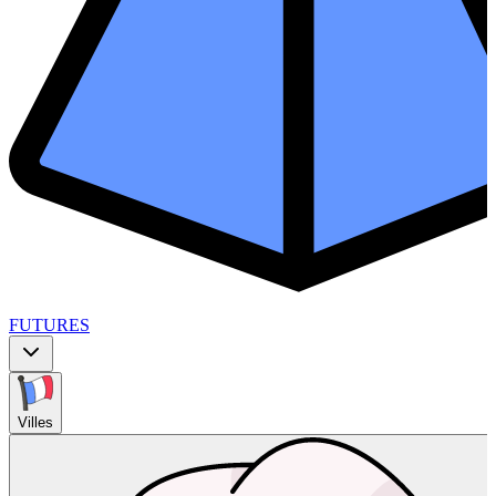
FUTURES
Villes