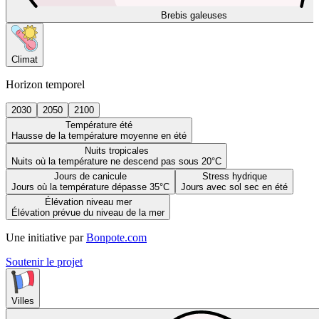
Brebis galeuses
Climat
Horizon temporel
2030
2050
2100
Température été
Hausse de la température moyenne en été
Nuits tropicales
Nuits où la température ne descend pas sous 20°C
Jours de canicule
Stress hydrique
Jours où la température dépasse 35°C
Jours avec sol sec en été
Élévation niveau mer
Élévation prévue du niveau de la mer
Une initiative par
Bonpote.com
Soutenir le projet
Villes