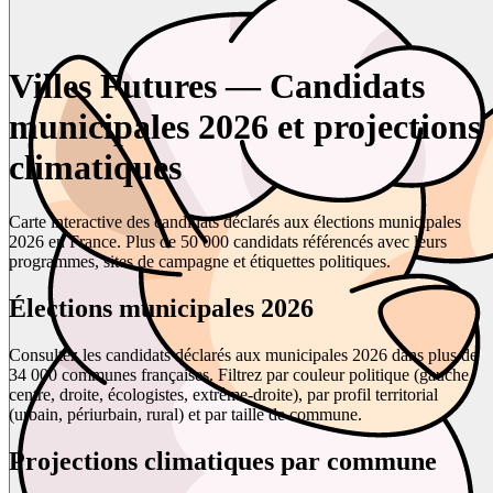
Villes Futures — Candidats
municipales 2026 et projections
climatiques
Carte interactive des candidats déclarés aux élections municipales
2026 en France. Plus de 50 000 candidats référencés avec leurs
programmes, sites de campagne et étiquettes politiques.
Élections municipales 2026
Consultez les candidats déclarés aux municipales 2026 dans plus de
34 000 communes françaises. Filtrez par couleur politique (gauche,
centre, droite, écologistes, extrême-droite), par profil territorial
(urbain, périurbain, rural) et par taille de commune.
Projections climatiques par commune