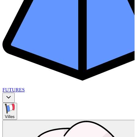
FUTURES
Villes