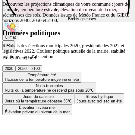
Découvrez les projections climatiques de votre commune : jours de
canicule, température estivale, élévation du niveau de la mer,
sécheresses des sols. Données issues de Météo France et du GIEC,
Brebis galeuses
horizons 2030, 2050 et 2100.
Données politiques
Climat
Résultats des élections municipales 2020, présidentielles 2022 et
législatives 2022. Couleur politique actuelle de la mairie, stabilité
politique, taux d'abstention.
Horizon temporel
2030
2050
2100
Température été
Hausse de la température moyenne en été
Nuits tropicales
Nuits où la température ne descend pas sous 20°C
Jours de canicule
Stress hydrique
Jours où la température dépasse 35°C
Jours avec sol sec en été
Élévation niveau mer
Élévation prévue du niveau de la mer