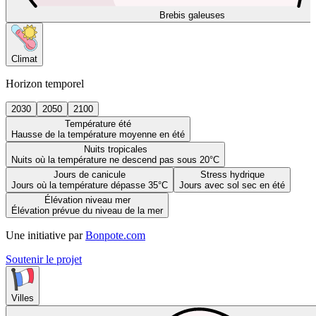
Brebis galeuses
Climat
Horizon temporel
2030
2050
2100
Température été
Hausse de la température moyenne en été
Nuits tropicales
Nuits où la température ne descend pas sous 20°C
Jours de canicule
Stress hydrique
Jours où la température dépasse 35°C
Jours avec sol sec en été
Élévation niveau mer
Élévation prévue du niveau de la mer
Une initiative par
Bonpote.com
Soutenir le projet
Villes