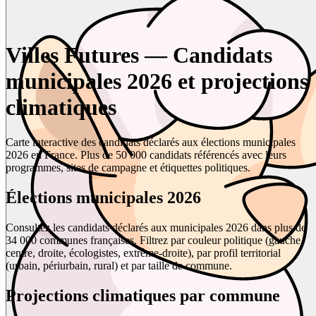
Villes Futures — Candidats
municipales 2026 et projections
climatiques
Carte interactive des candidats déclarés aux élections municipales
2026 en France. Plus de 50 000 candidats référencés avec leurs
programmes, sites de campagne et étiquettes politiques.
Élections municipales 2026
Consultez les candidats déclarés aux municipales 2026 dans plus de
34 000 communes françaises. Filtrez par couleur politique (gauche,
centre, droite, écologistes, extrême-droite), par profil territorial
(urbain, périurbain, rural) et par taille de commune.
Projections climatiques par commune