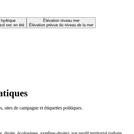
 hydrique
Élévation niveau mer
sol sec en été
Élévation prévue du niveau de la mer
atiques
 sites de campagne et étiquettes politiques.
oite, écologistes, extrême-droite), par profil territorial (urbain,