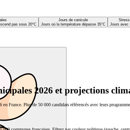
ales
Jours de canicule
Stress
descend pas sous 20°C
Jours où la température dépasse 35°C
Jours avec 
cipales 2026 et projections clim
26 en France. Plus de 50 000 candidats référencés avec leurs programmes,
00 communes françaises. Filtrez par couleur politique (gauche, centre, dr