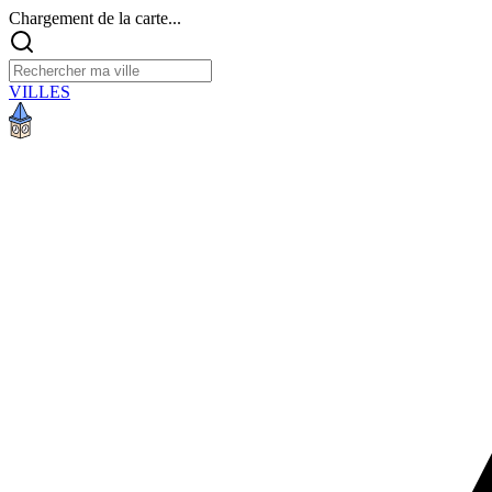
Chargement de la carte...
VILLES