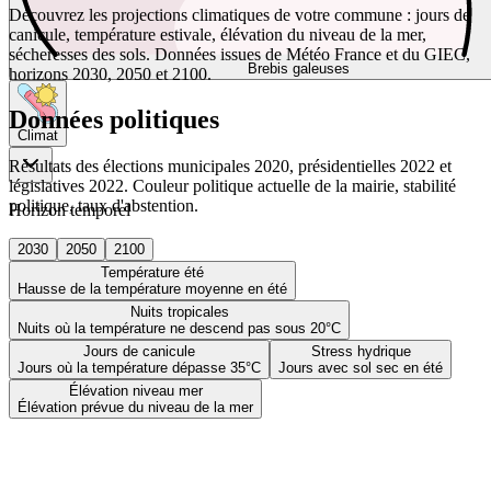
Découvrez les projections climatiques de votre commune : jours de
canicule, température estivale, élévation du niveau de la mer,
sécheresses des sols. Données issues de Météo France et du GIEC,
Brebis galeuses
horizons 2030, 2050 et 2100.
Données politiques
Climat
Résultats des élections municipales 2020, présidentielles 2022 et
législatives 2022. Couleur politique actuelle de la mairie, stabilité
politique, taux d'abstention.
Horizon temporel
2030
2050
2100
Température été
Hausse de la température moyenne en été
Nuits tropicales
Nuits où la température ne descend pas sous 20°C
Jours de canicule
Stress hydrique
Jours où la température dépasse 35°C
Jours avec sol sec en été
Élévation niveau mer
Élévation prévue du niveau de la mer