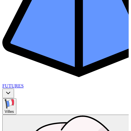
FUTURES
Villes