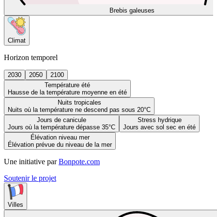
Brebis galeuses
Climat
Horizon temporel
2030
2050
2100
Température été
Hausse de la température moyenne en été
Nuits tropicales
Nuits où la température ne descend pas sous 20°C
Jours de canicule
Stress hydrique
Jours où la température dépasse 35°C
Jours avec sol sec en été
Élévation niveau mer
Élévation prévue du niveau de la mer
Une initiative par
Bonpote.com
Soutenir le projet
Villes