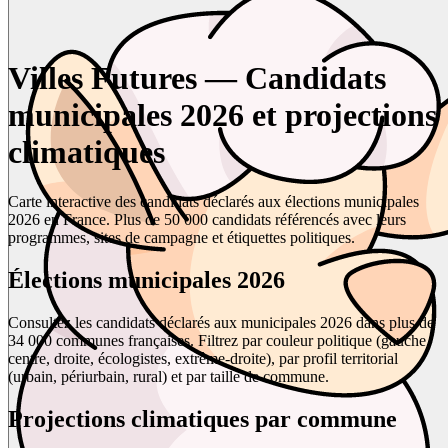
Villes Futures — Candidats
municipales 2026 et projections
climatiques
Carte interactive des candidats déclarés aux élections municipales
2026 en France. Plus de 50 000 candidats référencés avec leurs
programmes, sites de campagne et étiquettes politiques.
Élections municipales 2026
Consultez les candidats déclarés aux municipales 2026 dans plus de
34 000 communes françaises. Filtrez par couleur politique (gauche,
centre, droite, écologistes, extrême-droite), par profil territorial
(urbain, périurbain, rural) et par taille de commune.
Projections climatiques par commune