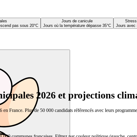
ales
Jours de canicule
Stress
descend pas sous 20°C
Jours où la température dépasse 35°C
Jours avec 
cipales 2026 et projections clim
26 en France. Plus de 50 000 candidats référencés avec leurs programmes,
00 communes françaises. Filtrez par couleur politique (gauche, centre, dr