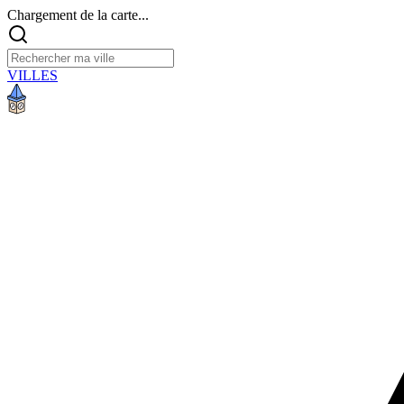
Chargement de la carte...
VILLES