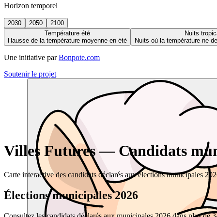
Horizon temporel
2030
2050
2100
Température été
Nuits tropic
Hausse de la température moyenne en été
Nuits où la température ne 
Une initiative par
Bonpote.com
Soutenir le projet
Villes Futures — Candidats muni
Carte interactive des candidats déclarés aux élections municipales 20
Élections municipales 2026
Consultez les candidats déclarés aux municipales 2026 dans plus de 34 0