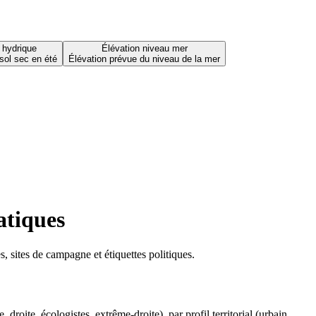
 hydrique
Élévation niveau mer
sol sec en été
Élévation prévue du niveau de la mer
atiques
 sites de campagne et étiquettes politiques.
oite, écologistes, extrême-droite), par profil territorial (urbain,