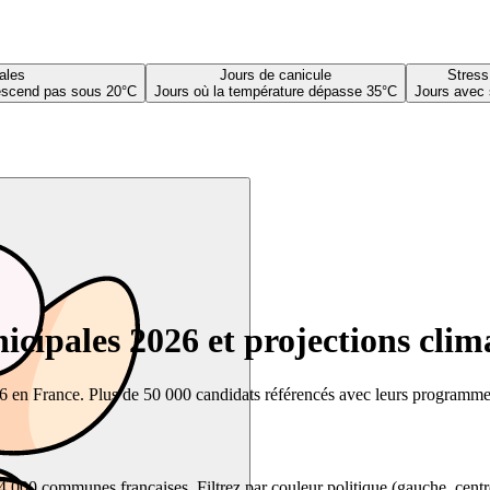
ales
Jours de canicule
Stress
descend pas sous 20°C
Jours où la température dépasse 35°C
Jours avec 
cipales 2026 et projections clim
26 en France. Plus de 50 000 candidats référencés avec leurs programmes,
00 communes françaises. Filtrez par couleur politique (gauche, centre, dr