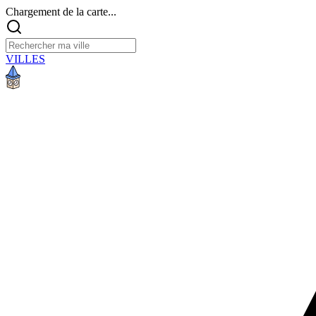
Chargement de la carte...
VILLES