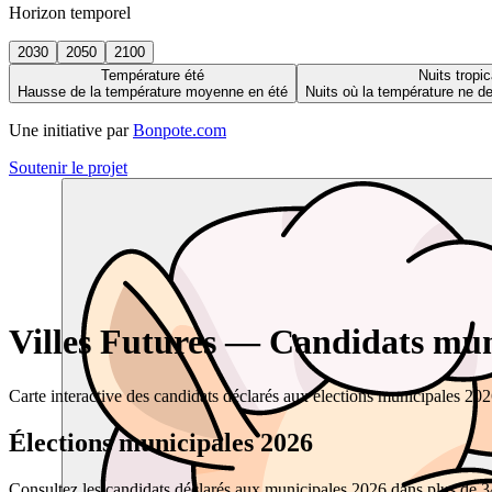
Horizon temporel
2030
2050
2100
Température été
Nuits tropic
Hausse de la température moyenne en été
Nuits où la température ne 
Une initiative par
Bonpote.com
Soutenir le projet
Villes Futures — Candidats muni
Carte interactive des candidats déclarés aux élections municipales 20
Élections municipales 2026
Consultez les candidats déclarés aux municipales 2026 dans plus de 34 0