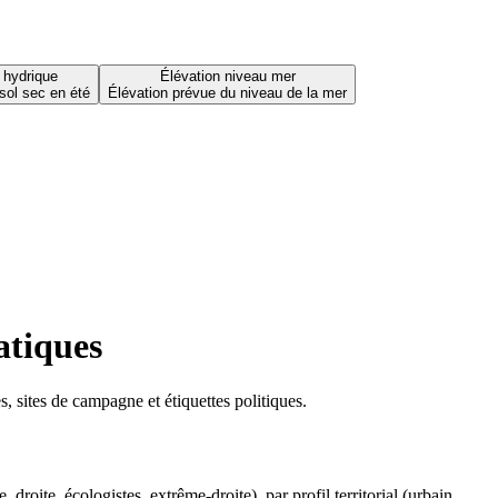
 hydrique
Élévation niveau mer
sol sec en été
Élévation prévue du niveau de la mer
atiques
 sites de campagne et étiquettes politiques.
oite, écologistes, extrême-droite), par profil territorial (urbain,