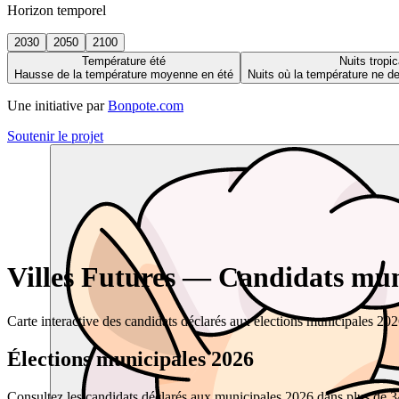
Horizon temporel
2030
2050
2100
Température été
Nuits tropic
Hausse de la température moyenne en été
Nuits où la température ne 
Une initiative par
Bonpote.com
Soutenir le projet
Villes Futures — Candidats muni
Carte interactive des candidats déclarés aux élections municipales 20
Élections municipales 2026
Consultez les candidats déclarés aux municipales 2026 dans plus de 34 0