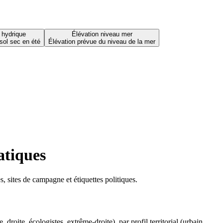
 hydrique
Élévation niveau mer
sol sec en été
Élévation prévue du niveau de la mer
atiques
 sites de campagne et étiquettes politiques.
oite, écologistes, extrême-droite), par profil territorial (urbain,