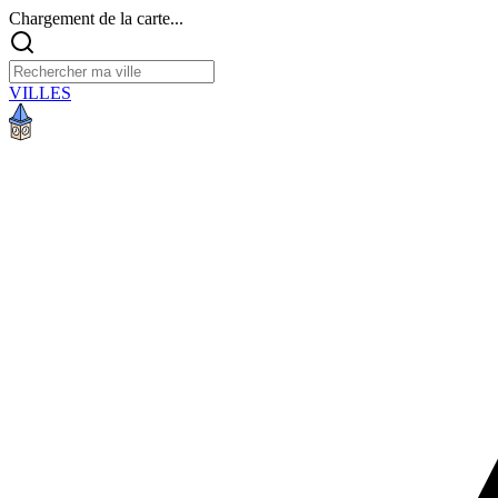
Chargement de la carte...
VILLES