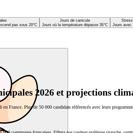
ales
Jours de canicule
Stress
descend pas sous 20°C
Jours où la température dépasse 35°C
Jours avec 
cipales 2026 et projections clim
26 en France. Plus de 50 000 candidats référencés avec leurs programmes,
00 communes françaises. Filtrez par couleur politique (gauche, centre, dr