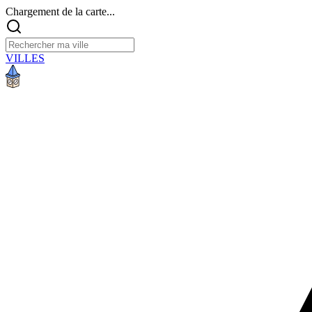
Chargement de la carte...
VILLES