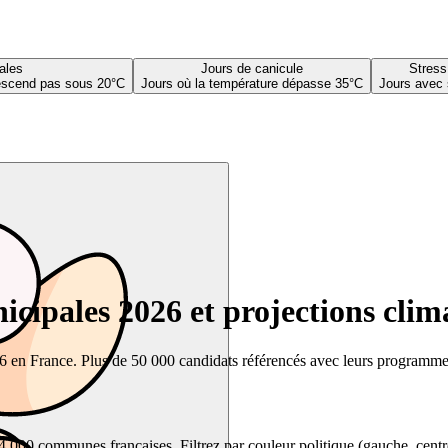
ales
Jours de canicule
Stress
descend pas sous 20°C
Jours où la température dépasse 35°C
Jours avec 
cipales 2026 et projections clim
26 en France. Plus de 50 000 candidats référencés avec leurs programmes,
00 communes françaises. Filtrez par couleur politique (gauche, centre, dr