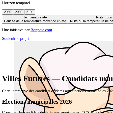
Horizon temporel
2030
2050
2100
Température été
Nuits tropic
Hausse de la température moyenne en été
Nuits où la température ne 
Une initiative par
Bonpote.com
Soutenir le projet
Villes Futures — Candidats muni
Carte interactive des candidats déclarés aux élections municipales 20
Élections municipales 2026
Consultez les candidats déclarés aux municipales 2026 dans plus de 34 0