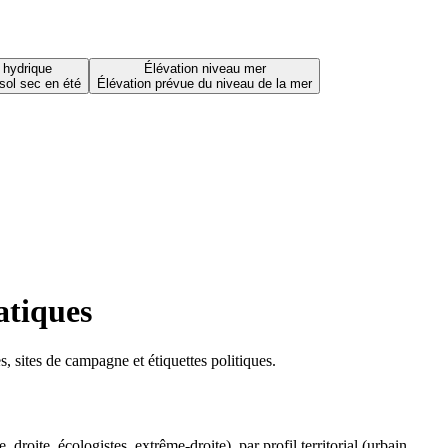
 hydrique
Élévation niveau mer
sol sec en été
Élévation prévue du niveau de la mer
atiques
 sites de campagne et étiquettes politiques.
oite, écologistes, extrême-droite), par profil territorial (urbain,