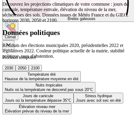
Découvrez les projections climatiques de votre commune : jours de
canicule, température estivale, élévation du niveau de la mer,
sécheresses des sols. Données issues de Météo France et du GIEC,
Brebis galeuses
horizons 2030, 2050 et 2100.
Données politiques
Climat
Résultats des élections municipales 2020, présidentielles 2022 et
législatives 2022. Couleur politique actuelle de la mairie, stabilité
politique, taux d'abstention.
Horizon temporel
2030
2050
2100
Température été
Hausse de la température moyenne en été
Nuits tropicales
Nuits où la température ne descend pas sous 20°C
Jours de canicule
Stress hydrique
Jours où la température dépasse 35°C
Jours avec sol sec en été
Élévation niveau mer
Élévation prévue du niveau de la mer