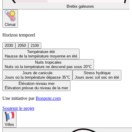
Brebis galeuses
Climat
Horizon temporel
2030
2050
2100
Température été
Hausse de la température moyenne en été
Nuits tropicales
Nuits où la température ne descend pas sous 20°C
Jours de canicule
Stress hydrique
Jours où la température dépasse 35°C
Jours avec sol sec en été
Élévation niveau mer
Élévation prévue du niveau de la mer
Une initiative par
Bonpote.com
Soutenir le projet
Villes