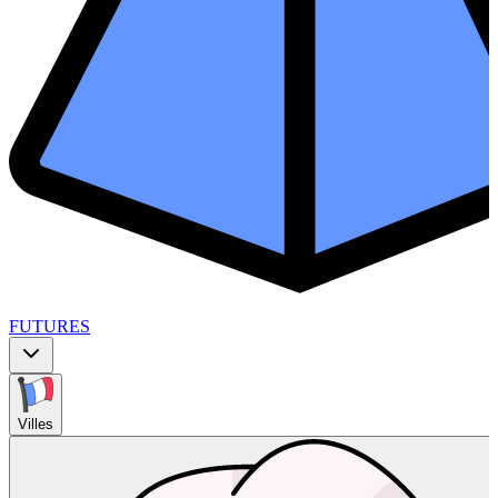
FUTURES
Villes