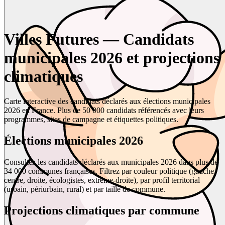
Villes Futures — Candidats
municipales 2026 et projections
climatiques
Carte interactive des candidats déclarés aux élections municipales
2026 en France. Plus de 50 000 candidats référencés avec leurs
programmes, sites de campagne et étiquettes politiques.
Élections municipales 2026
Consultez les candidats déclarés aux municipales 2026 dans plus de
34 000 communes françaises. Filtrez par couleur politique (gauche,
centre, droite, écologistes, extrême-droite), par profil territorial
(urbain, périurbain, rural) et par taille de commune.
Projections climatiques par commune