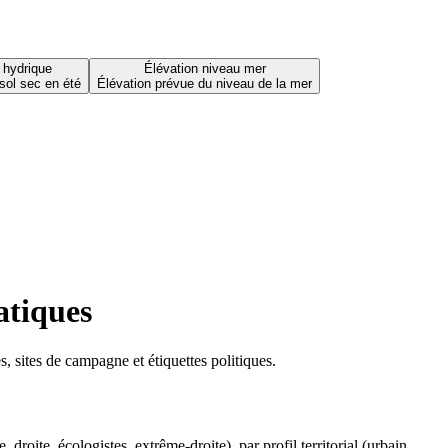
 hydrique
Élévation niveau mer
sol sec en été
Élévation prévue du niveau de la mer
atiques
 sites de campagne et étiquettes politiques.
oite, écologistes, extrême-droite), par profil territorial (urbain,