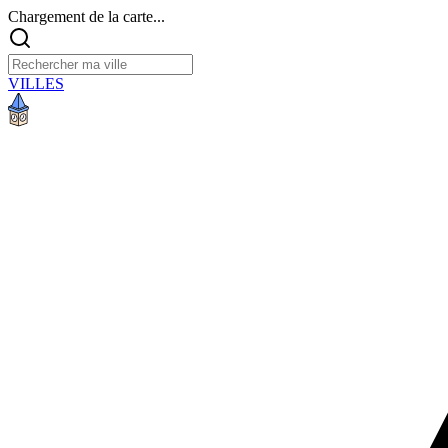
Chargement de la carte...
VILLES