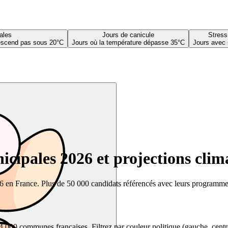
ales
Jours de canicule
Stress
descend pas sous 20°C
Jours où la température dépasse 35°C
Jours avec 
cipales 2026 et projections clim
26 en France. Plus de 50 000 candidats référencés avec leurs programmes,
00 communes françaises. Filtrez par couleur politique (gauche, centre, dr