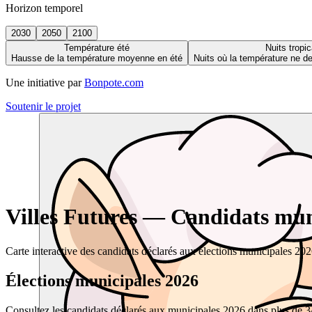
Horizon temporel
2030
2050
2100
Température été
Nuits tropic
Hausse de la température moyenne en été
Nuits où la température ne 
Une initiative par
Bonpote.com
Soutenir le projet
Villes Futures — Candidats muni
Carte interactive des candidats déclarés aux élections municipales 20
Élections municipales 2026
Consultez les candidats déclarés aux municipales 2026 dans plus de 34 0