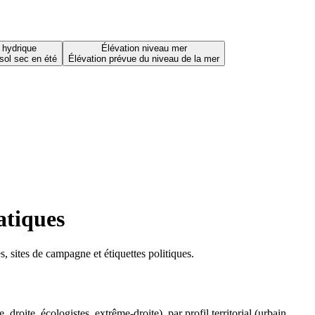
 hydrique
Élévation niveau mer
sol sec en été
Élévation prévue du niveau de la mer
atiques
 sites de campagne et étiquettes politiques.
oite, écologistes, extrême-droite), par profil territorial (urbain,