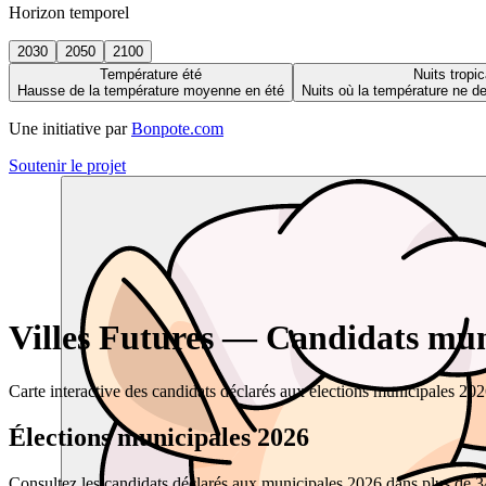
Horizon temporel
2030
2050
2100
Température été
Nuits tropic
Hausse de la température moyenne en été
Nuits où la température ne 
Une initiative par
Bonpote.com
Soutenir le projet
Villes Futures — Candidats muni
Carte interactive des candidats déclarés aux élections municipales 20
Élections municipales 2026
Consultez les candidats déclarés aux municipales 2026 dans plus de 34 0