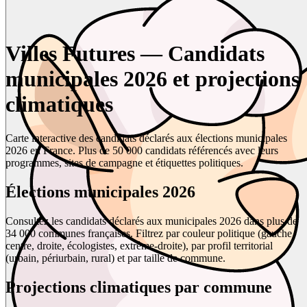
Villes Futures — Candidats
municipales 2026 et projections
climatiques
Carte interactive des candidats déclarés aux élections municipales
2026 en France. Plus de 50 000 candidats référencés avec leurs
programmes, sites de campagne et étiquettes politiques.
Élections municipales 2026
Consultez les candidats déclarés aux municipales 2026 dans plus de
34 000 communes françaises. Filtrez par couleur politique (gauche,
centre, droite, écologistes, extrême-droite), par profil territorial
(urbain, périurbain, rural) et par taille de commune.
Projections climatiques par commune