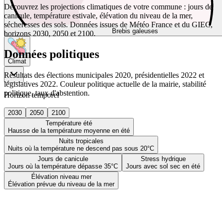
Découvrez les projections climatiques de votre commune : jours de
canicule, température estivale, élévation du niveau de la mer,
sécheresses des sols. Données issues de Météo France et du GIEC,
Brebis galeuses
horizons 2030, 2050 et 2100.
Données politiques
Climat
Résultats des élections municipales 2020, présidentielles 2022 et
législatives 2022. Couleur politique actuelle de la mairie, stabilité
politique, taux d'abstention.
Horizon temporel
2030
2050
2100
Température été
Hausse de la température moyenne en été
Nuits tropicales
Nuits où la température ne descend pas sous 20°C
Jours de canicule
Stress hydrique
Jours où la température dépasse 35°C
Jours avec sol sec en été
Élévation niveau mer
Élévation prévue du niveau de la mer