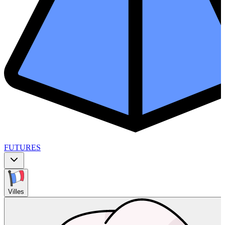
FUTURES
Villes