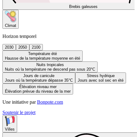
Brebis galeuses
Climat
Horizon temporel
2030
2050
2100
Température été
Hausse de la température moyenne en été
Nuits tropicales
Nuits où la température ne descend pas sous 20°C
Jours de canicule
Stress hydrique
Jours où la température dépasse 35°C
Jours avec sol sec en été
Élévation niveau mer
Élévation prévue du niveau de la mer
Une initiative par
Bonpote.com
Soutenir le projet
Villes