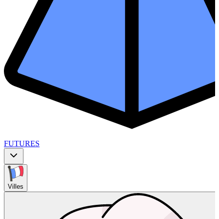
FUTURES
Villes