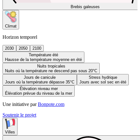
Brebis galeuses
Climat
Horizon temporel
2030
2050
2100
Température été
Hausse de la température moyenne en été
Nuits tropicales
Nuits où la température ne descend pas sous 20°C
Jours de canicule
Stress hydrique
Jours où la température dépasse 35°C
Jours avec sol sec en été
Élévation niveau mer
Élévation prévue du niveau de la mer
Une initiative par
Bonpote.com
Soutenir le projet
Villes