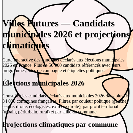
Villes Futures — Candidats
municipales 2026 et projections
climatiques
Carte interactive des candidats déclarés aux élections municipales
2026 en France. Plus de 50 000 candidats référencés avec leurs
programmes, sites de campagne et étiquettes politiques.
Élections municipales 2026
Consultez les candidats déclarés aux municipales 2026 dans plus de
34 000 communes françaises. Filtrez par couleur politique (gauche,
centre, droite, écologistes, extrême-droite), par profil territorial
(urbain, périurbain, rural) et par taille de commune.
Projections climatiques par commune