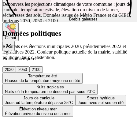
Découvrez les projections climatiques de votre commune : jours de
canicule, température estivale, élévation du niveau de la mer,
sécheresses des sols. Données issues de Météo France et du GIEC,
Brebis galeuses
horizons 2030, 2050 et 2100.
Données politiques
Climat
Résultats des élections municipales 2020, présidentielles 2022 et
législatives 2022. Couleur politique actuelle de la mairie, stabilité
politique, taux d'abstention.
Horizon temporel
2030
2050
2100
Température été
Hausse de la température moyenne en été
Nuits tropicales
Nuits où la température ne descend pas sous 20°C
Jours de canicule
Stress hydrique
Jours où la température dépasse 35°C
Jours avec sol sec en été
Élévation niveau mer
Élévation prévue du niveau de la mer