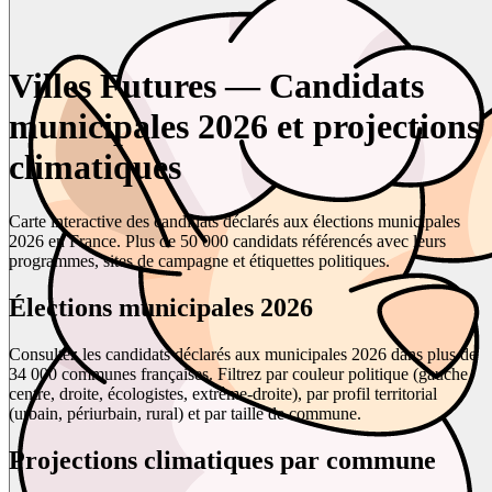
Villes Futures — Candidats
municipales 2026 et projections
climatiques
Carte interactive des candidats déclarés aux élections municipales
2026 en France. Plus de 50 000 candidats référencés avec leurs
programmes, sites de campagne et étiquettes politiques.
Élections municipales 2026
Consultez les candidats déclarés aux municipales 2026 dans plus de
34 000 communes françaises. Filtrez par couleur politique (gauche,
centre, droite, écologistes, extrême-droite), par profil territorial
(urbain, périurbain, rural) et par taille de commune.
Projections climatiques par commune