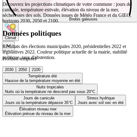
Découvrez les projections climatiques de votre commune : jours de
canicule, température estivale, élévation du niveau de la mer,
sécheresses des sols. Données issues de Météo France et du GIEC,
Brebis galeuses
horizons 2030, 2050 et 2100.
Données politiques
Climat
Résultats des élections municipales 2020, présidentielles 2022 et
législatives 2022. Couleur politique actuelle de la mairie, stabilité
politique, taux d'abstention.
Horizon temporel
2030
2050
2100
Température été
Hausse de la température moyenne en été
Nuits tropicales
Nuits où la température ne descend pas sous 20°C
Jours de canicule
Stress hydrique
Jours où la température dépasse 35°C
Jours avec sol sec en été
Élévation niveau mer
Élévation prévue du niveau de la mer