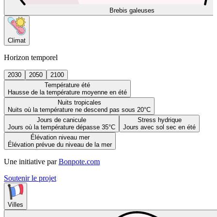
Brebis galeuses
Climat
Horizon temporel
2030
2050
2100
Température été
Hausse de la température moyenne en été
Nuits tropicales
Nuits où la température ne descend pas sous 20°C
Jours de canicule
Stress hydrique
Jours où la température dépasse 35°C
Jours avec sol sec en été
Élévation niveau mer
Élévation prévue du niveau de la mer
Une initiative par
Bonpote.com
Soutenir le projet
Villes