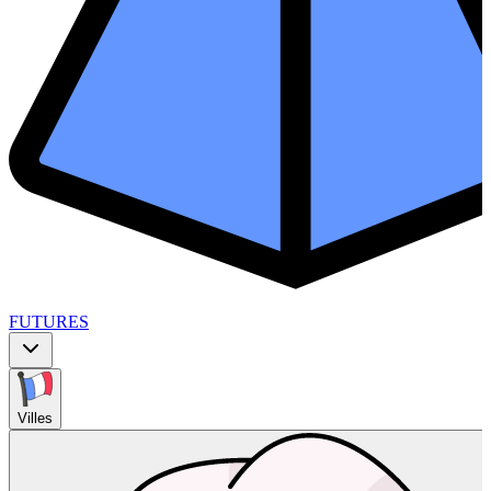
FUTURES
Villes