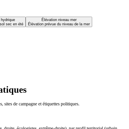
 hydrique
Élévation niveau mer
sol sec en été
Élévation prévue du niveau de la mer
atiques
 sites de campagne et étiquettes politiques.
oite, écologistes, extrême-droite), par profil territorial (urbain,