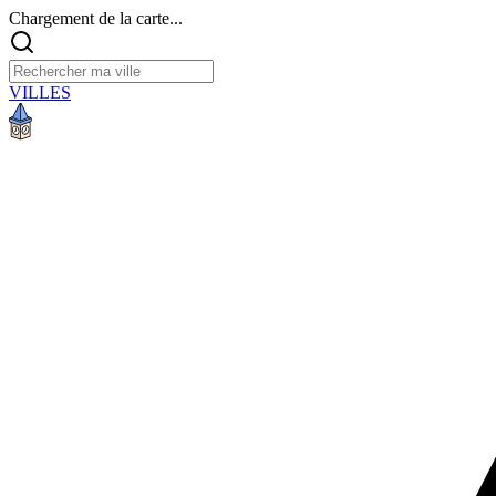
Chargement de la carte...
VILLES