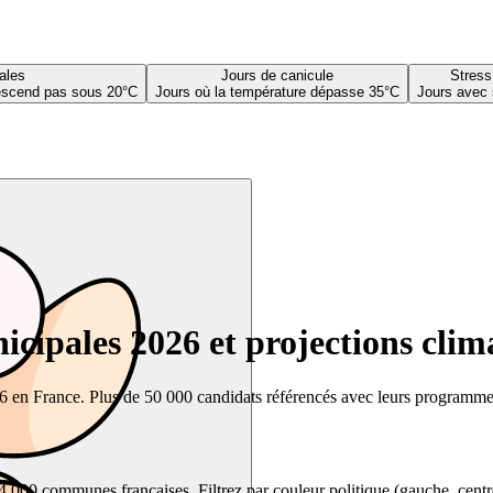
ales
Jours de canicule
Stress
descend pas sous 20°C
Jours où la température dépasse 35°C
Jours avec 
cipales 2026 et projections clim
26 en France. Plus de 50 000 candidats référencés avec leurs programmes,
00 communes françaises. Filtrez par couleur politique (gauche, centre, dr