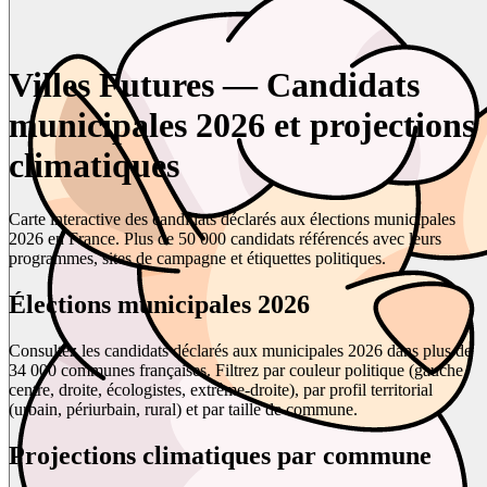
Villes Futures — Candidats
municipales 2026 et projections
climatiques
Carte interactive des candidats déclarés aux élections municipales
2026 en France. Plus de 50 000 candidats référencés avec leurs
programmes, sites de campagne et étiquettes politiques.
Élections municipales 2026
Consultez les candidats déclarés aux municipales 2026 dans plus de
34 000 communes françaises. Filtrez par couleur politique (gauche,
centre, droite, écologistes, extrême-droite), par profil territorial
(urbain, périurbain, rural) et par taille de commune.
Projections climatiques par commune