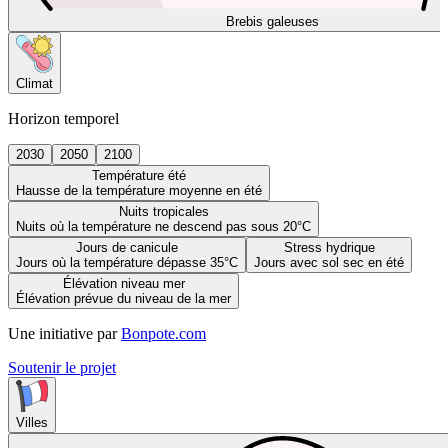
Brebis galeuses
Climat
Horizon temporel
2030
2050
2100
Température été
Hausse de la température moyenne en été
Nuits tropicales
Nuits où la température ne descend pas sous 20°C
Jours de canicule
Stress hydrique
Jours où la température dépasse 35°C
Jours avec sol sec en été
Élévation niveau mer
Élévation prévue du niveau de la mer
Une initiative par
Bonpote.com
Soutenir le projet
Villes