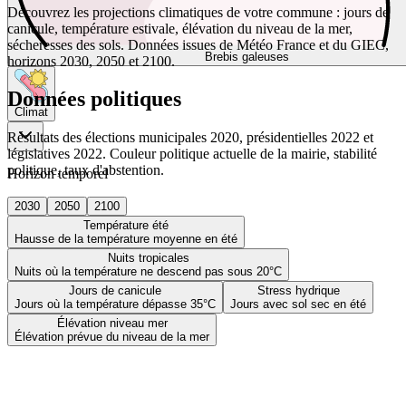
Découvrez les projections climatiques de votre commune : jours de
canicule, température estivale, élévation du niveau de la mer,
sécheresses des sols. Données issues de Météo France et du GIEC,
Brebis galeuses
horizons 2030, 2050 et 2100.
Données politiques
Climat
Résultats des élections municipales 2020, présidentielles 2022 et
législatives 2022. Couleur politique actuelle de la mairie, stabilité
politique, taux d'abstention.
Horizon temporel
2030
2050
2100
Température été
Hausse de la température moyenne en été
Nuits tropicales
Nuits où la température ne descend pas sous 20°C
Jours de canicule
Stress hydrique
Jours où la température dépasse 35°C
Jours avec sol sec en été
Élévation niveau mer
Élévation prévue du niveau de la mer