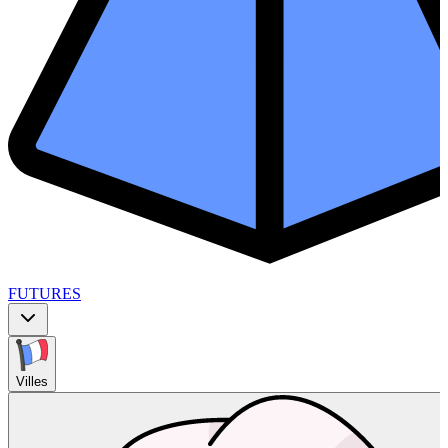
FUTURES
Villes