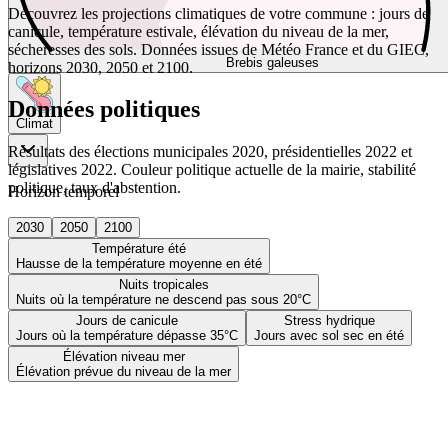
Découvrez les projections climatiques de votre commune : jours de
canicule, température estivale, élévation du niveau de la mer,
sécheresses des sols. Données issues de Météo France et du GIEC,
Brebis galeuses
horizons 2030, 2050 et 2100.
Données politiques
Climat
Résultats des élections municipales 2020, présidentielles 2022 et
législatives 2022. Couleur politique actuelle de la mairie, stabilité
politique, taux d'abstention.
Horizon temporel
2030
2050
2100
Température été
Hausse de la température moyenne en été
Nuits tropicales
Nuits où la température ne descend pas sous 20°C
Jours de canicule
Stress hydrique
Jours où la température dépasse 35°C
Jours avec sol sec en été
Élévation niveau mer
Élévation prévue du niveau de la mer