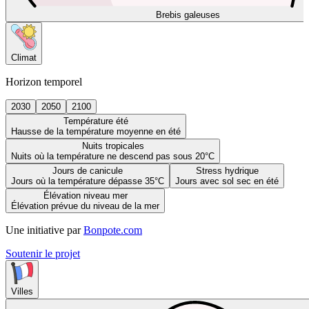
Brebis galeuses
Climat
Horizon temporel
2030
2050
2100
Température été
Hausse de la température moyenne en été
Nuits tropicales
Nuits où la température ne descend pas sous 20°C
Jours de canicule
Stress hydrique
Jours où la température dépasse 35°C
Jours avec sol sec en été
Élévation niveau mer
Élévation prévue du niveau de la mer
Une initiative par
Bonpote.com
Soutenir le projet
Villes