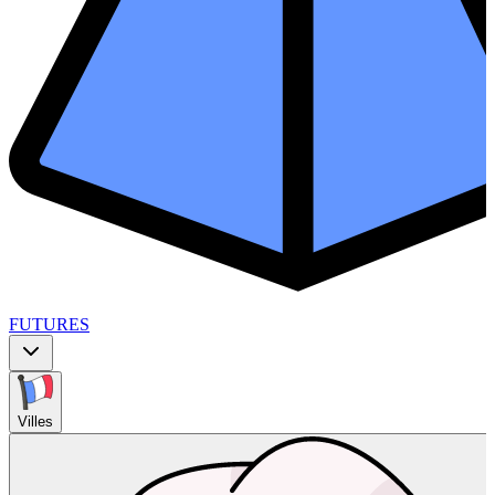
FUTURES
Villes