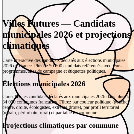
Villes Futures — Candidats
municipales 2026 et projections
climatiques
Carte interactive des candidats déclarés aux élections municipales
2026 en France. Plus de 50 000 candidats référencés avec leurs
programmes, sites de campagne et étiquettes politiques.
Élections municipales 2026
Consultez les candidats déclarés aux municipales 2026 dans plus de
34 000 communes françaises. Filtrez par couleur politique (gauche,
centre, droite, écologistes, extrême-droite), par profil territorial
(urbain, périurbain, rural) et par taille de commune.
Projections climatiques par commune