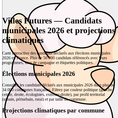
Villes Futures — Candidats
municipales 2026 et projections
climatiques
Carte interactive des candidats déclarés aux élections municipales
2026 en France. Plus de 50 000 candidats référencés avec leurs
programmes, sites de campagne et étiquettes politiques.
Élections municipales 2026
Consultez les candidats déclarés aux municipales 2026 dans plus de
34 000 communes françaises. Filtrez par couleur politique (gauche,
centre, droite, écologistes, extrême-droite), par profil territorial
(urbain, périurbain, rural) et par taille de commune.
Projections climatiques par commune