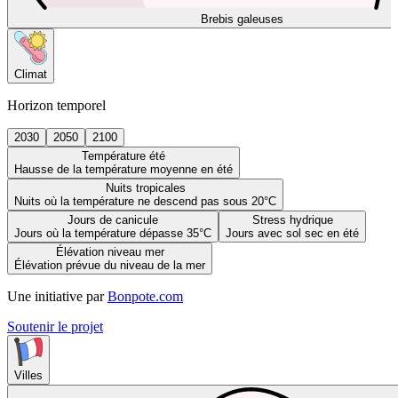
Brebis galeuses
Climat
Horizon temporel
2030
2050
2100
Température été
Hausse de la température moyenne en été
Nuits tropicales
Nuits où la température ne descend pas sous 20°C
Jours de canicule
Stress hydrique
Jours où la température dépasse 35°C
Jours avec sol sec en été
Élévation niveau mer
Élévation prévue du niveau de la mer
Une initiative par
Bonpote.com
Soutenir le projet
Villes