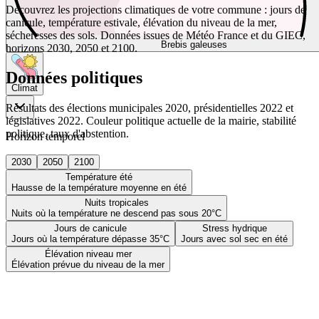
Découvrez les projections climatiques de votre commune : jours de
canicule, température estivale, élévation du niveau de la mer,
sécheresses des sols. Données issues de Météo France et du GIEC,
Brebis galeuses
horizons 2030, 2050 et 2100.
Données politiques
Climat
Résultats des élections municipales 2020, présidentielles 2022 et
législatives 2022. Couleur politique actuelle de la mairie, stabilité
politique, taux d'abstention.
Horizon temporel
2030
2050
2100
Température été
Hausse de la température moyenne en été
Nuits tropicales
Nuits où la température ne descend pas sous 20°C
Jours de canicule
Stress hydrique
Jours où la température dépasse 35°C
Jours avec sol sec en été
Élévation niveau mer
Élévation prévue du niveau de la mer