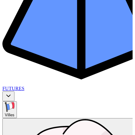
FUTURES
Villes