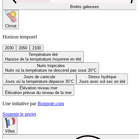
Brebis galeuses
Climat
Horizon temporel
2030
2050
2100
Température été
Hausse de la température moyenne en été
Nuits tropicales
Nuits où la température ne descend pas sous 20°C
Jours de canicule
Stress hydrique
Jours où la température dépasse 35°C
Jours avec sol sec en été
Élévation niveau mer
Élévation prévue du niveau de la mer
Une initiative par
Bonpote.com
Soutenir le projet
Villes