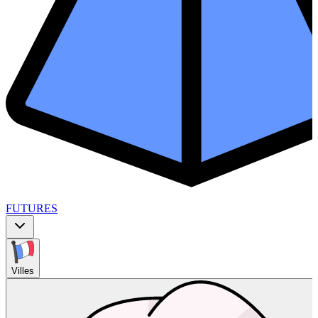
FUTURES
Villes