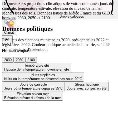
Découvrez les projections climatiques de votre commune : jours de
canicule, température estivale, élévation du niveau de la mer,
sécheresses des sols. Données issues de Météo France et du GIEC,
Brebis galeuses
horizons 2030, 2050 et 2100.
Données politiques
Climat
Résultats des élections municipales 2020, présidentielles 2022 et
législatives 2022. Couleur politique actuelle de la mairie, stabilité
politique, taux d'abstention.
Horizon temporel
2030
2050
2100
Température été
Hausse de la température moyenne en été
Nuits tropicales
Nuits où la température ne descend pas sous 20°C
Jours de canicule
Stress hydrique
Jours où la température dépasse 35°C
Jours avec sol sec en été
Élévation niveau mer
Élévation prévue du niveau de la mer