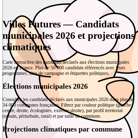
Villes Futures — Candidats
municipales 2026 et projections
climatiques
Carte interactive des candidats déclarés aux élections municipales
2026 en France. Plus de 50 000 candidats référencés avec leurs
programmes, sites de campagne et étiquettes politiques.
Élections municipales 2026
Consultez les candidats déclarés aux municipales 2026 dans plus de
34 000 communes françaises. Filtrez par couleur politique (gauche,
centre, droite, écologistes, extrême-droite), par profil territorial
(urbain, périurbain, rural) et par taille de commune.
Projections climatiques par commune