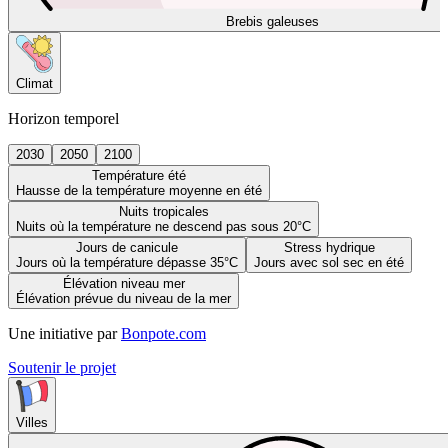
Brebis galeuses
Climat
Horizon temporel
2030
2050
2100
Température été
Hausse de la température moyenne en été
Nuits tropicales
Nuits où la température ne descend pas sous 20°C
Jours de canicule
Stress hydrique
Jours où la température dépasse 35°C
Jours avec sol sec en été
Élévation niveau mer
Élévation prévue du niveau de la mer
Une initiative par
Bonpote.com
Soutenir le projet
Villes