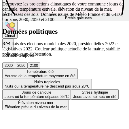
Découvrez les projections climatiques de votre commune : jours de
canicule, température estivale, élévation du niveau de la mer,
sécheresses des sols. Données issues de Météo France et du GIEC,
Brebis galeuses
horizons 2030, 2050 et 2100.
Données politiques
Climat
Résultats des élections municipales 2020, présidentielles 2022 et
législatives 2022. Couleur politique actuelle de la mairie, stabilité
politique, taux d'abstention.
Horizon temporel
2030
2050
2100
Température été
Hausse de la température moyenne en été
Nuits tropicales
Nuits où la température ne descend pas sous 20°C
Jours de canicule
Stress hydrique
Jours où la température dépasse 35°C
Jours avec sol sec en été
Élévation niveau mer
Élévation prévue du niveau de la mer