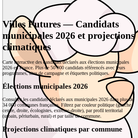
Villes Futures — Candidats
municipales 2026 et projections
climatiques
Carte interactive des candidats déclarés aux élections municipales
2026 en France. Plus de 50 000 candidats référencés avec leurs
programmes, sites de campagne et étiquettes politiques.
Élections municipales 2026
Consultez les candidats déclarés aux municipales 2026 dans plus de
34 000 communes françaises. Filtrez par couleur politique (gauche,
centre, droite, écologistes, extrême-droite), par profil territorial
(urbain, périurbain, rural) et par taille de commune.
Projections climatiques par commune