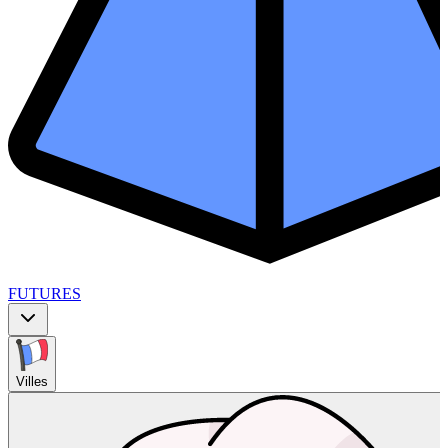
FUTURES
Villes