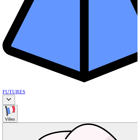
FUTURES
Villes