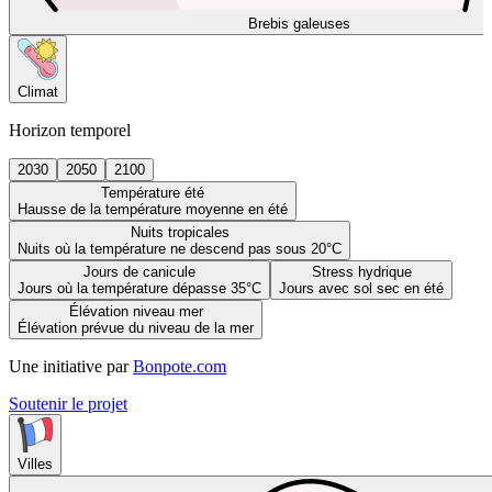
Brebis galeuses
Climat
Horizon temporel
2030
2050
2100
Température été
Hausse de la température moyenne en été
Nuits tropicales
Nuits où la température ne descend pas sous 20°C
Jours de canicule
Stress hydrique
Jours où la température dépasse 35°C
Jours avec sol sec en été
Élévation niveau mer
Élévation prévue du niveau de la mer
Une initiative par
Bonpote.com
Soutenir le projet
Villes