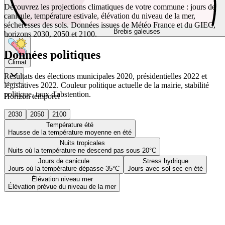
Découvrez les projections climatiques de votre commune : jours de
canicule, température estivale, élévation du niveau de la mer,
sécheresses des sols. Données issues de Météo France et du GIEC,
Brebis galeuses
horizons 2030, 2050 et 2100.
Données politiques
Climat
Résultats des élections municipales 2020, présidentielles 2022 et
législatives 2022. Couleur politique actuelle de la mairie, stabilité
politique, taux d'abstention.
Horizon temporel
2030
2050
2100
Température été
Hausse de la température moyenne en été
Nuits tropicales
Nuits où la température ne descend pas sous 20°C
Jours de canicule
Stress hydrique
Jours où la température dépasse 35°C
Jours avec sol sec en été
Élévation niveau mer
Élévation prévue du niveau de la mer