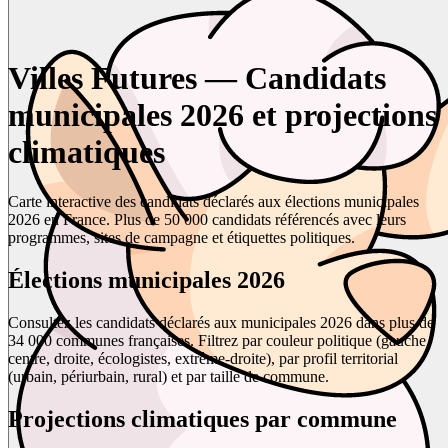
Villes Futures — Candidats
municipales 2026 et projections
climatiques
Carte interactive des candidats déclarés aux élections municipales
2026 en France. Plus de 50 000 candidats référencés avec leurs
programmes, sites de campagne et étiquettes politiques.
Élections municipales 2026
Consultez les candidats déclarés aux municipales 2026 dans plus de
34 000 communes françaises. Filtrez par couleur politique (gauche,
centre, droite, écologistes, extrême-droite), par profil territorial
(urbain, périurbain, rural) et par taille de commune.
Projections climatiques par commune