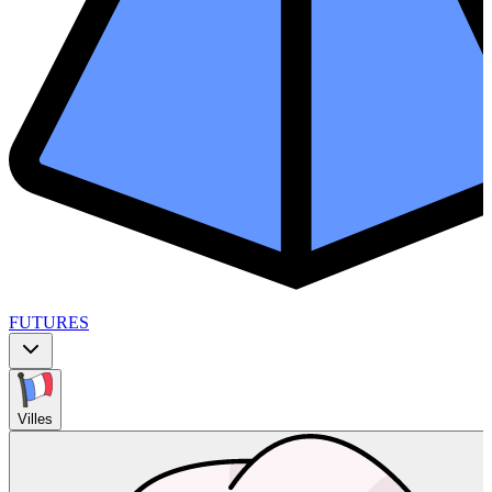
FUTURES
Villes