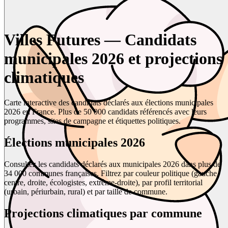
Villes Futures — Candidats
municipales 2026 et projections
climatiques
Carte interactive des candidats déclarés aux élections municipales
2026 en France. Plus de 50 000 candidats référencés avec leurs
programmes, sites de campagne et étiquettes politiques.
Élections municipales 2026
Consultez les candidats déclarés aux municipales 2026 dans plus de
34 000 communes françaises. Filtrez par couleur politique (gauche,
centre, droite, écologistes, extrême-droite), par profil territorial
(urbain, périurbain, rural) et par taille de commune.
Projections climatiques par commune