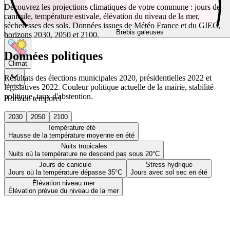
Découvrez les projections climatiques de votre commune : jours de
canicule, température estivale, élévation du niveau de la mer,
sécheresses des sols. Données issues de Météo France et du GIEC,
Brebis galeuses
horizons 2030, 2050 et 2100.
Données politiques
Climat
Résultats des élections municipales 2020, présidentielles 2022 et
législatives 2022. Couleur politique actuelle de la mairie, stabilité
politique, taux d'abstention.
Horizon temporel
2030
2050
2100
Température été
Hausse de la température moyenne en été
Nuits tropicales
Nuits où la température ne descend pas sous 20°C
Jours de canicule
Stress hydrique
Jours où la température dépasse 35°C
Jours avec sol sec en été
Élévation niveau mer
Élévation prévue du niveau de la mer