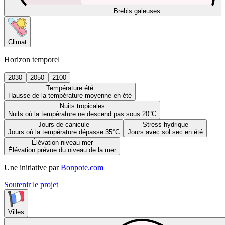
Brebis galeuses
Climat
Horizon temporel
2030
2050
2100
Température été
Hausse de la température moyenne en été
Nuits tropicales
Nuits où la température ne descend pas sous 20°C
Jours de canicule
Stress hydrique
Jours où la température dépasse 35°C
Jours avec sol sec en été
Élévation niveau mer
Élévation prévue du niveau de la mer
Une initiative par
Bonpote.com
Soutenir le projet
Villes