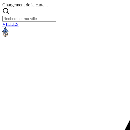
Chargement de la carte...
VILLES