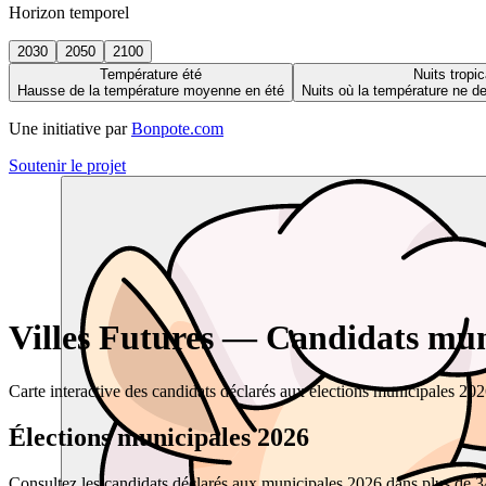
Horizon temporel
2030
2050
2100
Température été
Nuits tropic
Hausse de la température moyenne en été
Nuits où la température ne 
Une initiative par
Bonpote.com
Soutenir le projet
Villes Futures — Candidats muni
Carte interactive des candidats déclarés aux élections municipales 20
Élections municipales 2026
Consultez les candidats déclarés aux municipales 2026 dans plus de 34 0