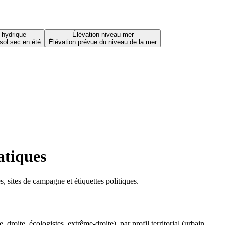
 hydrique
Élévation niveau mer
sol sec en été
Élévation prévue du niveau de la mer
atiques
 sites de campagne et étiquettes politiques.
oite, écologistes, extrême-droite), par profil territorial (urbain,