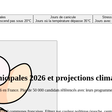
ales
Jours de canicule
Stress
descend pas sous 20°C
Jours où la température dépasse 35°C
Jours avec 
cipales 2026 et projections clim
26 en France. Plus de 50 000 candidats référencés avec leurs programmes,
00 communes françaises. Filtrez par couleur politique (gauche, centre, dr