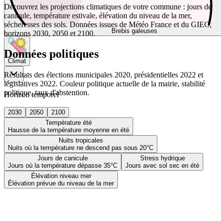
Découvrez les projections climatiques de votre commune : jours de
canicule, température estivale, élévation du niveau de la mer,
sécheresses des sols. Données issues de Météo France et du GIEC,
Brebis galeuses
horizons 2030, 2050 et 2100.
Données politiques
Climat
Résultats des élections municipales 2020, présidentielles 2022 et
législatives 2022. Couleur politique actuelle de la mairie, stabilité
politique, taux d'abstention.
Horizon temporel
2030
2050
2100
Température été
Hausse de la température moyenne en été
Nuits tropicales
Nuits où la température ne descend pas sous 20°C
Jours de canicule
Stress hydrique
Jours où la température dépasse 35°C
Jours avec sol sec en été
Élévation niveau mer
Élévation prévue du niveau de la mer