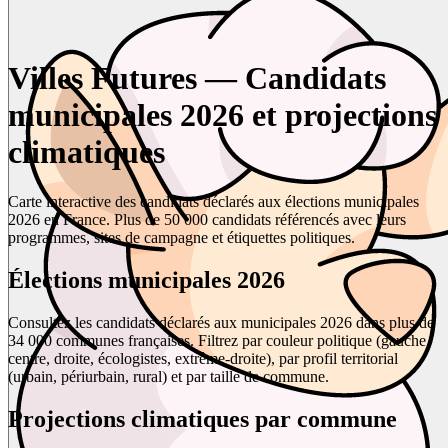
Villes Futures — Candidats
municipales 2026 et projections
climatiques
Carte interactive des candidats déclarés aux élections municipales
2026 en France. Plus de 50 000 candidats référencés avec leurs
programmes, sites de campagne et étiquettes politiques.
Élections municipales 2026
Consultez les candidats déclarés aux municipales 2026 dans plus de
34 000 communes françaises. Filtrez par couleur politique (gauche,
centre, droite, écologistes, extrême-droite), par profil territorial
(urbain, périurbain, rural) et par taille de commune.
Projections climatiques par commune