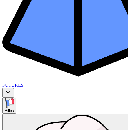
FUTURES
Villes