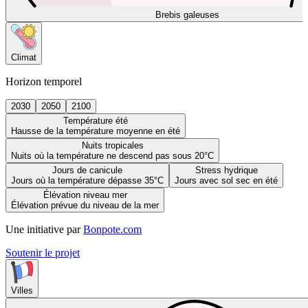
Brebis galeuses
Climat
Horizon temporel
2030
2050
2100
Température été
Hausse de la température moyenne en été
Nuits tropicales
Nuits où la température ne descend pas sous 20°C
Jours de canicule
Stress hydrique
Jours où la température dépasse 35°C
Jours avec sol sec en été
Élévation niveau mer
Élévation prévue du niveau de la mer
Une initiative par
Bonpote.com
Soutenir le projet
Villes