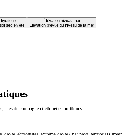
 hydrique
Élévation niveau mer
sol sec en été
Élévation prévue du niveau de la mer
atiques
 sites de campagne et étiquettes politiques.
oite, écologistes, extrême-droite), par profil territorial (urbain,