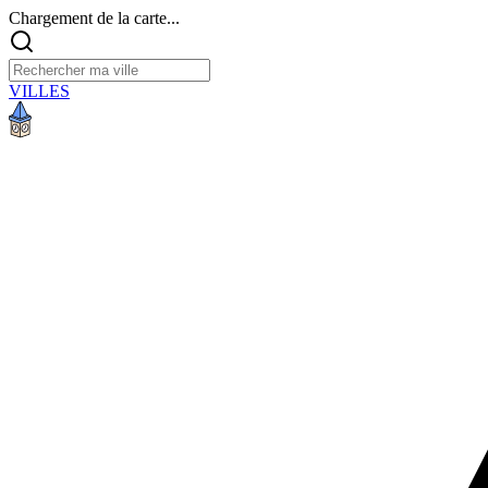
Chargement de la carte...
VILLES