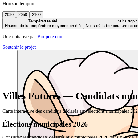
Horizon temporel
2030
2050
2100
Température été
Nuits tropic
Hausse de la température moyenne en été
Nuits où la température ne 
Une initiative par
Bonpote.com
Soutenir le projet
Villes Futures — Candidats muni
Carte interactive des candidats déclarés aux élections municipales 20
Élections municipales 2026
Consultez les candidats déclarés aux municipales 2026 dans plus de 34 0