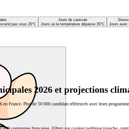
ales
Jours de canicule
Stress
descend pas sous 20°C
Jours où la température dépasse 35°C
Jours avec 
cipales 2026 et projections clim
26 en France. Plus de 50 000 candidats référencés avec leurs programmes,
00 communes françaises. Filtrez par couleur politique (gauche, centre, dr