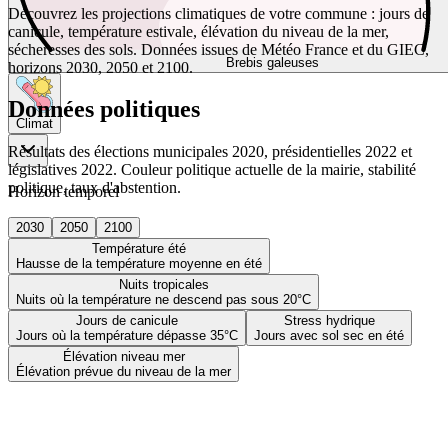
Découvrez les projections climatiques de votre commune : jours de
canicule, température estivale, élévation du niveau de la mer,
sécheresses des sols. Données issues de Météo France et du GIEC,
Brebis galeuses
horizons 2030, 2050 et 2100.
Données politiques
Climat
Résultats des élections municipales 2020, présidentielles 2022 et
législatives 2022. Couleur politique actuelle de la mairie, stabilité
politique, taux d'abstention.
Horizon temporel
2030
2050
2100
Température été
Hausse de la température moyenne en été
Nuits tropicales
Nuits où la température ne descend pas sous 20°C
Jours de canicule
Stress hydrique
Jours où la température dépasse 35°C
Jours avec sol sec en été
Élévation niveau mer
Élévation prévue du niveau de la mer