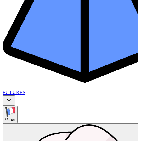
FUTURES
Villes