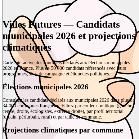
Villes Futures — Candidats
municipales 2026 et projections
climatiques
Carte interactive des candidats déclarés aux élections municipales
2026 en France. Plus de 50 000 candidats référencés avec leurs
programmes, sites de campagne et étiquettes politiques.
Élections municipales 2026
Consultez les candidats déclarés aux municipales 2026 dans plus de
34 000 communes françaises. Filtrez par couleur politique (gauche,
centre, droite, écologistes, extrême-droite), par profil territorial
(urbain, périurbain, rural) et par taille de commune.
Projections climatiques par commune