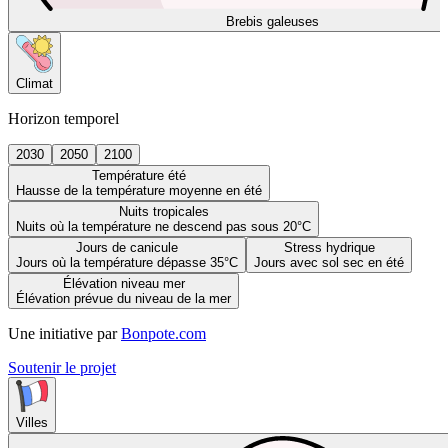
Brebis galeuses
Climat
Horizon temporel
2030
2050
2100
Température été
Hausse de la température moyenne en été
Nuits tropicales
Nuits où la température ne descend pas sous 20°C
Jours de canicule
Stress hydrique
Jours où la température dépasse 35°C
Jours avec sol sec en été
Élévation niveau mer
Élévation prévue du niveau de la mer
Une initiative par
Bonpote.com
Soutenir le projet
Villes