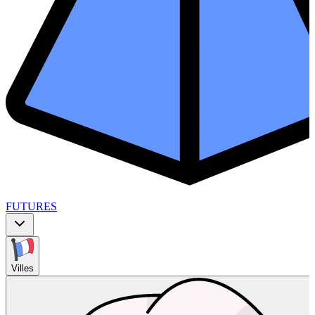
FUTURES
Villes