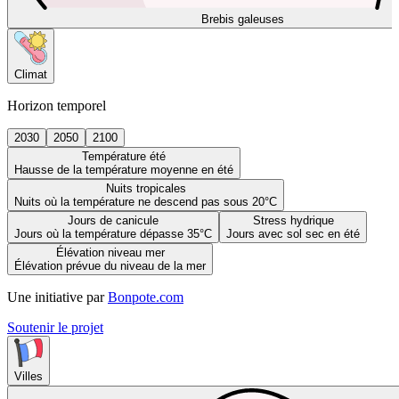
Brebis galeuses
Climat
Horizon temporel
2030
2050
2100
Température été
Hausse de la température moyenne en été
Nuits tropicales
Nuits où la température ne descend pas sous 20°C
Jours de canicule
Stress hydrique
Jours où la température dépasse 35°C
Jours avec sol sec en été
Élévation niveau mer
Élévation prévue du niveau de la mer
Une initiative par
Bonpote.com
Soutenir le projet
Villes