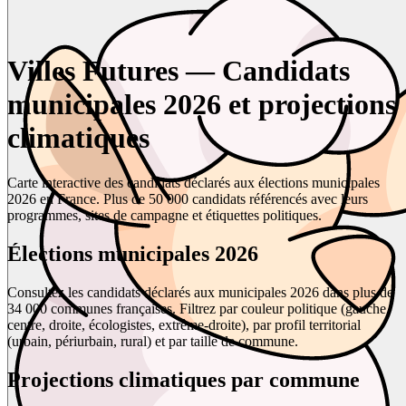
Villes Futures — Candidats
municipales 2026 et projections
climatiques
Carte interactive des candidats déclarés aux élections municipales
2026 en France. Plus de 50 000 candidats référencés avec leurs
programmes, sites de campagne et étiquettes politiques.
Élections municipales 2026
Consultez les candidats déclarés aux municipales 2026 dans plus de
34 000 communes françaises. Filtrez par couleur politique (gauche,
centre, droite, écologistes, extrême-droite), par profil territorial
(urbain, périurbain, rural) et par taille de commune.
Projections climatiques par commune