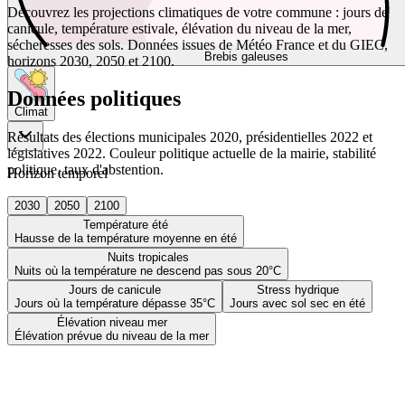
Découvrez les projections climatiques de votre commune : jours de
canicule, température estivale, élévation du niveau de la mer,
sécheresses des sols. Données issues de Météo France et du GIEC,
Brebis galeuses
horizons 2030, 2050 et 2100.
Données politiques
Climat
Résultats des élections municipales 2020, présidentielles 2022 et
législatives 2022. Couleur politique actuelle de la mairie, stabilité
politique, taux d'abstention.
Horizon temporel
2030
2050
2100
Température été
Hausse de la température moyenne en été
Nuits tropicales
Nuits où la température ne descend pas sous 20°C
Jours de canicule
Stress hydrique
Jours où la température dépasse 35°C
Jours avec sol sec en été
Élévation niveau mer
Élévation prévue du niveau de la mer