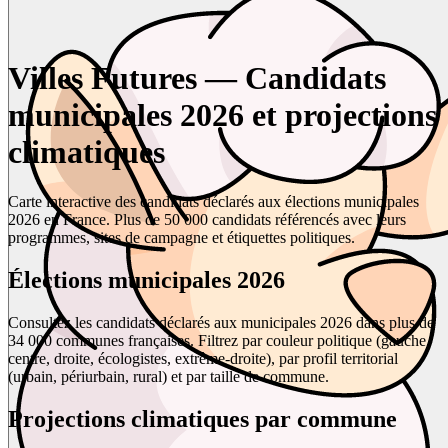
Villes Futures — Candidats
municipales 2026 et projections
climatiques
Carte interactive des candidats déclarés aux élections municipales
2026 en France. Plus de 50 000 candidats référencés avec leurs
programmes, sites de campagne et étiquettes politiques.
Élections municipales 2026
Consultez les candidats déclarés aux municipales 2026 dans plus de
34 000 communes françaises. Filtrez par couleur politique (gauche,
centre, droite, écologistes, extrême-droite), par profil territorial
(urbain, périurbain, rural) et par taille de commune.
Projections climatiques par commune