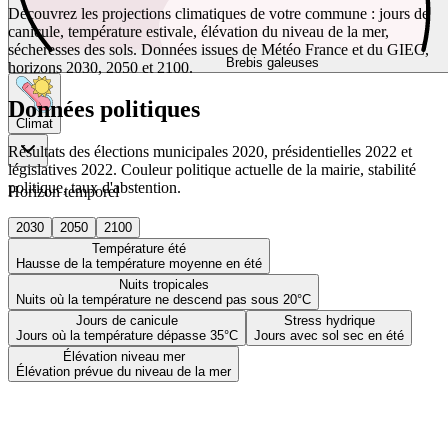
Découvrez les projections climatiques de votre commune : jours de
canicule, température estivale, élévation du niveau de la mer,
sécheresses des sols. Données issues de Météo France et du GIEC,
Brebis galeuses
horizons 2030, 2050 et 2100.
Données politiques
Climat
Résultats des élections municipales 2020, présidentielles 2022 et
législatives 2022. Couleur politique actuelle de la mairie, stabilité
politique, taux d'abstention.
Horizon temporel
2030
2050
2100
Température été
Hausse de la température moyenne en été
Nuits tropicales
Nuits où la température ne descend pas sous 20°C
Jours de canicule
Stress hydrique
Jours où la température dépasse 35°C
Jours avec sol sec en été
Élévation niveau mer
Élévation prévue du niveau de la mer