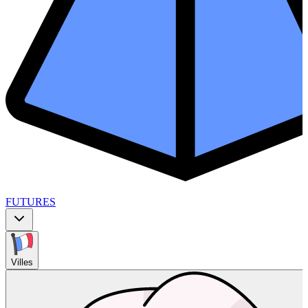
FUTURES
Villes