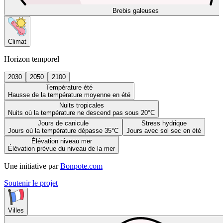
Brebis galeuses
Climat
Horizon temporel
2030
2050
2100
Température été
Hausse de la température moyenne en été
Nuits tropicales
Nuits où la température ne descend pas sous 20°C
Jours de canicule
Stress hydrique
Jours où la température dépasse 35°C
Jours avec sol sec en été
Élévation niveau mer
Élévation prévue du niveau de la mer
Une initiative par
Bonpote.com
Soutenir le projet
Villes