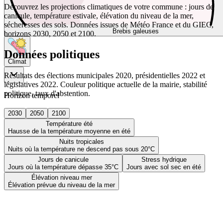
Découvrez les projections climatiques de votre commune : jours de
canicule, température estivale, élévation du niveau de la mer,
sécheresses des sols. Données issues de Météo France et du GIEC,
Brebis galeuses
horizons 2030, 2050 et 2100.
Données politiques
Climat
Résultats des élections municipales 2020, présidentielles 2022 et
législatives 2022. Couleur politique actuelle de la mairie, stabilité
politique, taux d'abstention.
Horizon temporel
2030
2050
2100
Température été
Hausse de la température moyenne en été
Nuits tropicales
Nuits où la température ne descend pas sous 20°C
Jours de canicule
Stress hydrique
Jours où la température dépasse 35°C
Jours avec sol sec en été
Élévation niveau mer
Élévation prévue du niveau de la mer