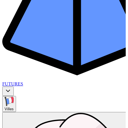
FUTURES
Villes