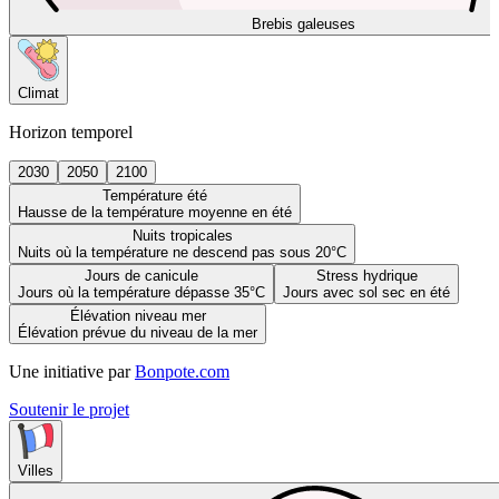
Brebis galeuses
Climat
Horizon temporel
2030
2050
2100
Température été
Hausse de la température moyenne en été
Nuits tropicales
Nuits où la température ne descend pas sous 20°C
Jours de canicule
Stress hydrique
Jours où la température dépasse 35°C
Jours avec sol sec en été
Élévation niveau mer
Élévation prévue du niveau de la mer
Une initiative par
Bonpote.com
Soutenir le projet
Villes