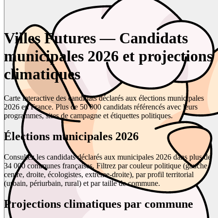
Villes Futures — Candidats
municipales 2026 et projections
climatiques
Carte interactive des candidats déclarés aux élections municipales
2026 en France. Plus de 50 000 candidats référencés avec leurs
programmes, sites de campagne et étiquettes politiques.
Élections municipales 2026
Consultez les candidats déclarés aux municipales 2026 dans plus de
34 000 communes françaises. Filtrez par couleur politique (gauche,
centre, droite, écologistes, extrême-droite), par profil territorial
(urbain, périurbain, rural) et par taille de commune.
Projections climatiques par commune