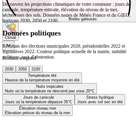
Découvrez les projections climatiques de votre commune : jours de
canicule, température estivale, élévation du niveau de la mer,
sécheresses des sols. Données issues de Météo France et du GIEC,
Brebis galeuses
horizons 2030, 2050 et 2100.
Données politiques
Climat
Résultats des élections municipales 2020, présidentielles 2022 et
législatives 2022. Couleur politique actuelle de la mairie, stabilité
politique, taux d'abstention.
Horizon temporel
2030
2050
2100
Température été
Hausse de la température moyenne en été
Nuits tropicales
Nuits où la température ne descend pas sous 20°C
Jours de canicule
Stress hydrique
Jours où la température dépasse 35°C
Jours avec sol sec en été
Élévation niveau mer
Élévation prévue du niveau de la mer