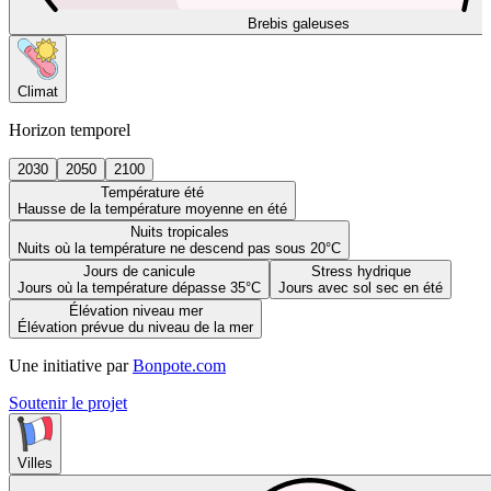
Brebis galeuses
Climat
Horizon temporel
2030
2050
2100
Température été
Hausse de la température moyenne en été
Nuits tropicales
Nuits où la température ne descend pas sous 20°C
Jours de canicule
Stress hydrique
Jours où la température dépasse 35°C
Jours avec sol sec en été
Élévation niveau mer
Élévation prévue du niveau de la mer
Une initiative par
Bonpote.com
Soutenir le projet
Villes