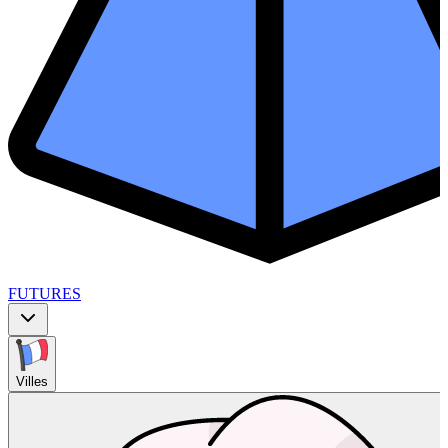
FUTURES
Villes