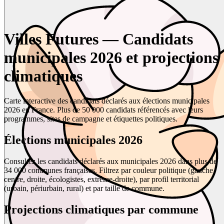
Villes Futures — Candidats
municipales 2026 et projections
climatiques
Carte interactive des candidats déclarés aux élections municipales
2026 en France. Plus de 50 000 candidats référencés avec leurs
programmes, sites de campagne et étiquettes politiques.
Élections municipales 2026
Consultez les candidats déclarés aux municipales 2026 dans plus de
34 000 communes françaises. Filtrez par couleur politique (gauche,
centre, droite, écologistes, extrême-droite), par profil territorial
(urbain, périurbain, rural) et par taille de commune.
Projections climatiques par commune