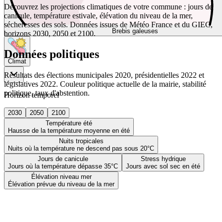
Découvrez les projections climatiques de votre commune : jours de
canicule, température estivale, élévation du niveau de la mer,
sécheresses des sols. Données issues de Météo France et du GIEC,
Brebis galeuses
horizons 2030, 2050 et 2100.
Données politiques
Climat
Résultats des élections municipales 2020, présidentielles 2022 et
législatives 2022. Couleur politique actuelle de la mairie, stabilité
politique, taux d'abstention.
Horizon temporel
2030
2050
2100
Température été
Hausse de la température moyenne en été
Nuits tropicales
Nuits où la température ne descend pas sous 20°C
Jours de canicule
Stress hydrique
Jours où la température dépasse 35°C
Jours avec sol sec en été
Élévation niveau mer
Élévation prévue du niveau de la mer