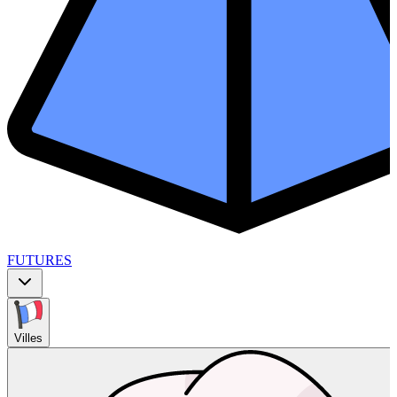
FUTURES
Villes