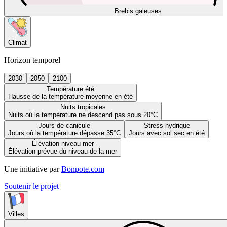
Brebis galeuses
Climat
Horizon temporel
2030
2050
2100
Température été
Hausse de la température moyenne en été
Nuits tropicales
Nuits où la température ne descend pas sous 20°C
Jours de canicule
Stress hydrique
Jours où la température dépasse 35°C
Jours avec sol sec en été
Élévation niveau mer
Élévation prévue du niveau de la mer
Une initiative par
Bonpote.com
Soutenir le projet
Villes