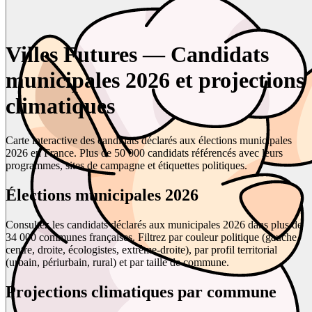
Villes Futures — Candidats
municipales 2026 et projections
climatiques
Carte interactive des candidats déclarés aux élections municipales
2026 en France. Plus de 50 000 candidats référencés avec leurs
programmes, sites de campagne et étiquettes politiques.
Élections municipales 2026
Consultez les candidats déclarés aux municipales 2026 dans plus de
34 000 communes françaises. Filtrez par couleur politique (gauche,
centre, droite, écologistes, extrême-droite), par profil territorial
(urbain, périurbain, rural) et par taille de commune.
Projections climatiques par commune