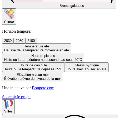
Brebis galeuses
Climat
Horizon temporel
2030
2050
2100
Température été
Hausse de la température moyenne en été
Nuits tropicales
Nuits où la température ne descend pas sous 20°C
Jours de canicule
Stress hydrique
Jours où la température dépasse 35°C
Jours avec sol sec en été
Élévation niveau mer
Élévation prévue du niveau de la mer
Une initiative par
Bonpote.com
Soutenir le projet
Villes