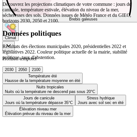
Découvrez les projections climatiques de votre commune : jours de
canicule, température estivale, élévation du niveau de la mer,
sécheresses des sols. Données issues de Météo France et du GIEC,
Brebis galeuses
horizons 2030, 2050 et 2100.
Données politiques
Climat
Résultats des élections municipales 2020, présidentielles 2022 et
législatives 2022. Couleur politique actuelle de la mairie, stabilité
politique, taux d'abstention.
Horizon temporel
2030
2050
2100
Température été
Hausse de la température moyenne en été
Nuits tropicales
Nuits où la température ne descend pas sous 20°C
Jours de canicule
Stress hydrique
Jours où la température dépasse 35°C
Jours avec sol sec en été
Élévation niveau mer
Élévation prévue du niveau de la mer