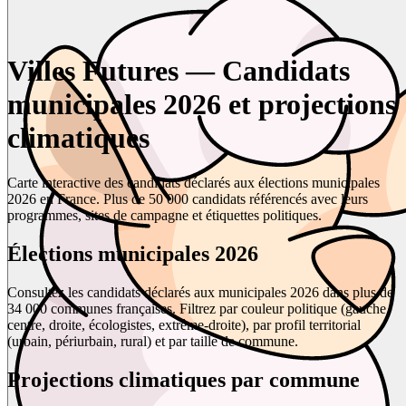
Villes Futures — Candidats
municipales 2026 et projections
climatiques
Carte interactive des candidats déclarés aux élections municipales
2026 en France. Plus de 50 000 candidats référencés avec leurs
programmes, sites de campagne et étiquettes politiques.
Élections municipales 2026
Consultez les candidats déclarés aux municipales 2026 dans plus de
34 000 communes françaises. Filtrez par couleur politique (gauche,
centre, droite, écologistes, extrême-droite), par profil territorial
(urbain, périurbain, rural) et par taille de commune.
Projections climatiques par commune