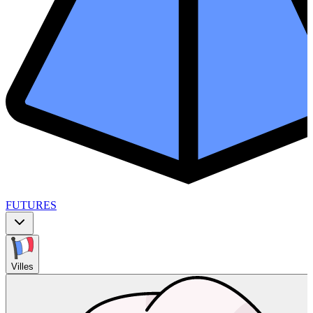
FUTURES
Villes