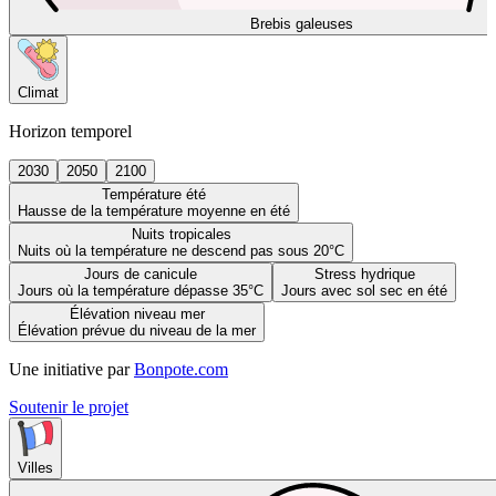
Brebis galeuses
Climat
Horizon temporel
2030
2050
2100
Température été
Hausse de la température moyenne en été
Nuits tropicales
Nuits où la température ne descend pas sous 20°C
Jours de canicule
Stress hydrique
Jours où la température dépasse 35°C
Jours avec sol sec en été
Élévation niveau mer
Élévation prévue du niveau de la mer
Une initiative par
Bonpote.com
Soutenir le projet
Villes