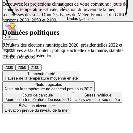
Découvrez les projections climatiques de votre commune : jours de
canicule, température estivale, élévation du niveau de la mer,
sécheresses des sols. Données issues de Météo France et du GIEC,
Brebis galeuses
horizons 2030, 2050 et 2100.
Données politiques
Climat
Résultats des élections municipales 2020, présidentielles 2022 et
législatives 2022. Couleur politique actuelle de la mairie, stabilité
politique, taux d'abstention.
Horizon temporel
2030
2050
2100
Température été
Hausse de la température moyenne en été
Nuits tropicales
Nuits où la température ne descend pas sous 20°C
Jours de canicule
Stress hydrique
Jours où la température dépasse 35°C
Jours avec sol sec en été
Élévation niveau mer
Élévation prévue du niveau de la mer