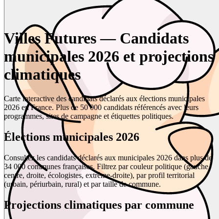
Villes Futures — Candidats
municipales 2026 et projections
climatiques
Carte interactive des candidats déclarés aux élections municipales
2026 en France. Plus de 50 000 candidats référencés avec leurs
programmes, sites de campagne et étiquettes politiques.
Élections municipales 2026
Consultez les candidats déclarés aux municipales 2026 dans plus de
34 000 communes françaises. Filtrez par couleur politique (gauche,
centre, droite, écologistes, extrême-droite), par profil territorial
(urbain, périurbain, rural) et par taille de commune.
Projections climatiques par commune