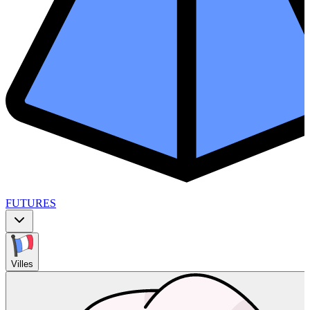
FUTURES
Villes