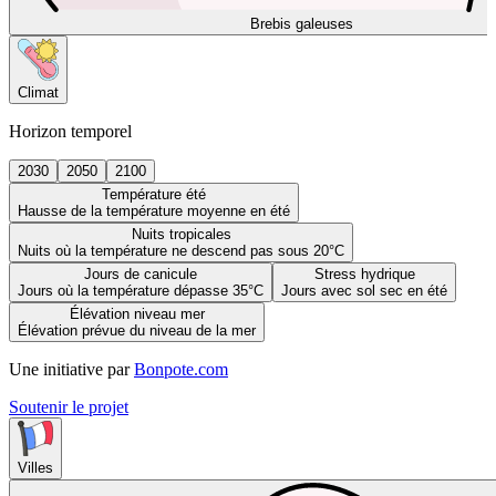
Brebis galeuses
Climat
Horizon temporel
2030
2050
2100
Température été
Hausse de la température moyenne en été
Nuits tropicales
Nuits où la température ne descend pas sous 20°C
Jours de canicule
Stress hydrique
Jours où la température dépasse 35°C
Jours avec sol sec en été
Élévation niveau mer
Élévation prévue du niveau de la mer
Une initiative par
Bonpote.com
Soutenir le projet
Villes