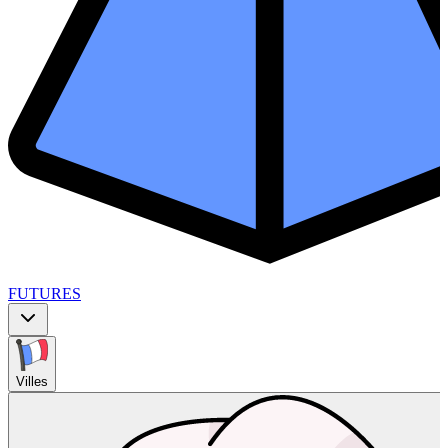
FUTURES
Villes