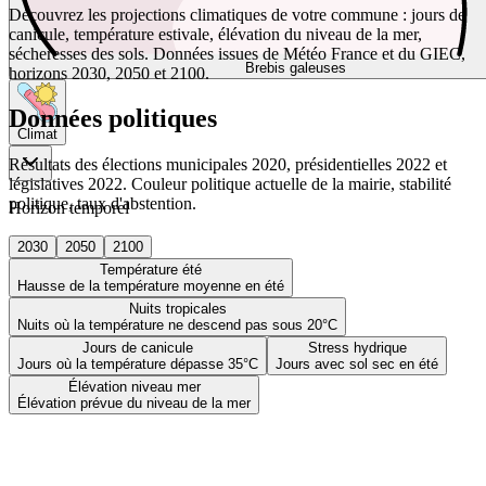
Découvrez les projections climatiques de votre commune : jours de
canicule, température estivale, élévation du niveau de la mer,
sécheresses des sols. Données issues de Météo France et du GIEC,
Brebis galeuses
horizons 2030, 2050 et 2100.
Données politiques
Climat
Résultats des élections municipales 2020, présidentielles 2022 et
législatives 2022. Couleur politique actuelle de la mairie, stabilité
politique, taux d'abstention.
Horizon temporel
2030
2050
2100
Température été
Hausse de la température moyenne en été
Nuits tropicales
Nuits où la température ne descend pas sous 20°C
Jours de canicule
Stress hydrique
Jours où la température dépasse 35°C
Jours avec sol sec en été
Élévation niveau mer
Élévation prévue du niveau de la mer