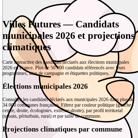
Villes Futures — Candidats
municipales 2026 et projections
climatiques
Carte interactive des candidats déclarés aux élections municipales
2026 en France. Plus de 50 000 candidats référencés avec leurs
programmes, sites de campagne et étiquettes politiques.
Élections municipales 2026
Consultez les candidats déclarés aux municipales 2026 dans plus de
34 000 communes françaises. Filtrez par couleur politique (gauche,
centre, droite, écologistes, extrême-droite), par profil territorial
(urbain, périurbain, rural) et par taille de commune.
Projections climatiques par commune