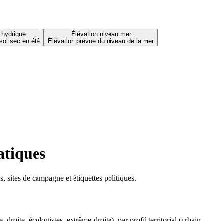
 hydrique
Élévation niveau mer
sol sec en été
Élévation prévue du niveau de la mer
atiques
 sites de campagne et étiquettes politiques.
oite, écologistes, extrême-droite), par profil territorial (urbain,