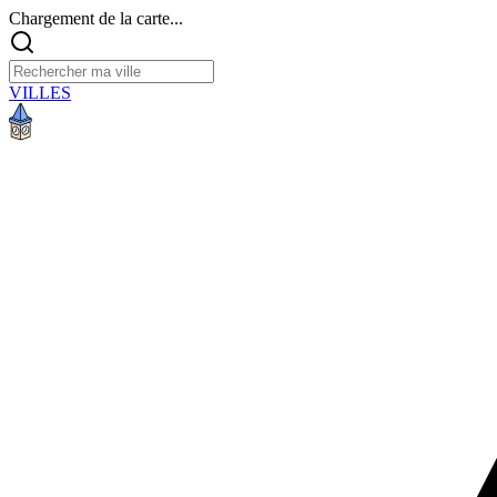
Chargement de la carte...
VILLES