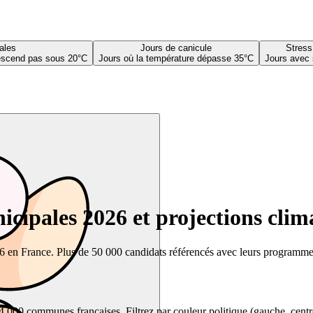
ales
Jours de canicule
Stress
descend pas sous 20°C
Jours où la température dépasse 35°C
Jours avec 
cipales 2026 et projections clim
26 en France. Plus de 50 000 candidats référencés avec leurs programmes,
00 communes françaises. Filtrez par couleur politique (gauche, centre, dr