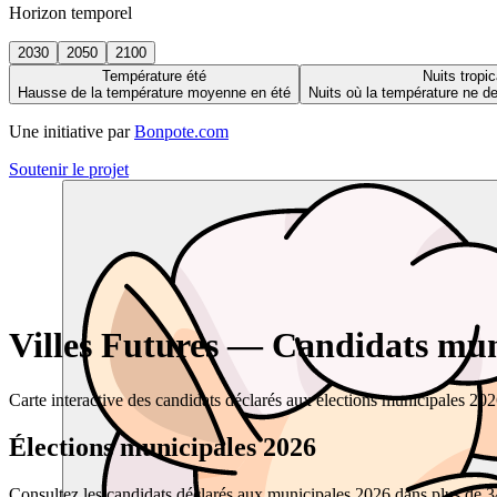
Horizon temporel
2030
2050
2100
Température été
Nuits tropic
Hausse de la température moyenne en été
Nuits où la température ne 
Une initiative par
Bonpote.com
Soutenir le projet
Villes Futures — Candidats muni
Carte interactive des candidats déclarés aux élections municipales 20
Élections municipales 2026
Consultez les candidats déclarés aux municipales 2026 dans plus de 34 0