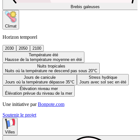
Brebis galeuses
Climat
Horizon temporel
2030
2050
2100
Température été
Hausse de la température moyenne en été
Nuits tropicales
Nuits où la température ne descend pas sous 20°C
Jours de canicule
Stress hydrique
Jours où la température dépasse 35°C
Jours avec sol sec en été
Élévation niveau mer
Élévation prévue du niveau de la mer
Une initiative par
Bonpote.com
Soutenir le projet
Villes