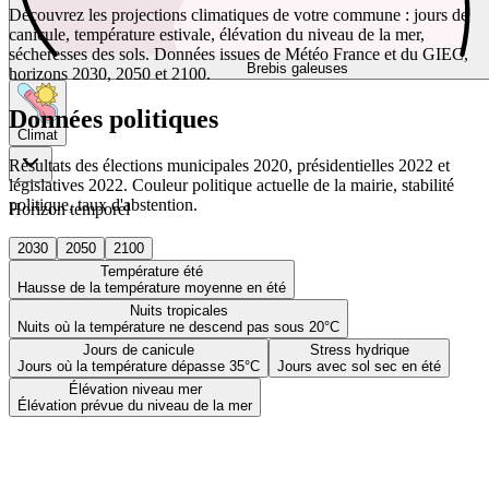
Découvrez les projections climatiques de votre commune : jours de
canicule, température estivale, élévation du niveau de la mer,
sécheresses des sols. Données issues de Météo France et du GIEC,
Brebis galeuses
horizons 2030, 2050 et 2100.
Données politiques
Climat
Résultats des élections municipales 2020, présidentielles 2022 et
législatives 2022. Couleur politique actuelle de la mairie, stabilité
politique, taux d'abstention.
Horizon temporel
2030
2050
2100
Température été
Hausse de la température moyenne en été
Nuits tropicales
Nuits où la température ne descend pas sous 20°C
Jours de canicule
Stress hydrique
Jours où la température dépasse 35°C
Jours avec sol sec en été
Élévation niveau mer
Élévation prévue du niveau de la mer