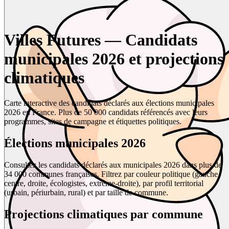
Villes Futures — Candidats
municipales 2026 et projections
climatiques
Carte interactive des candidats déclarés aux élections municipales
2026 en France. Plus de 50 000 candidats référencés avec leurs
programmes, sites de campagne et étiquettes politiques.
Élections municipales 2026
Consultez les candidats déclarés aux municipales 2026 dans plus de
34 000 communes françaises. Filtrez par couleur politique (gauche,
centre, droite, écologistes, extrême-droite), par profil territorial
(urbain, périurbain, rural) et par taille de commune.
Projections climatiques par commune