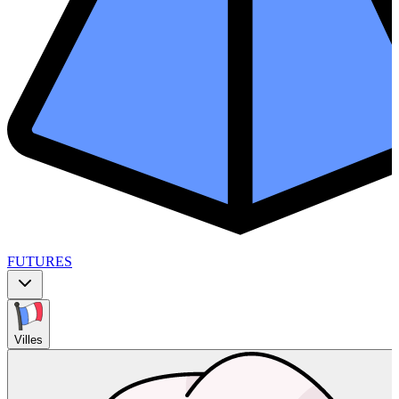
FUTURES
Villes