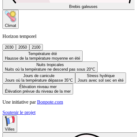
Brebis galeuses
Climat
Horizon temporel
2030
2050
2100
Température été
Hausse de la température moyenne en été
Nuits tropicales
Nuits où la température ne descend pas sous 20°C
Jours de canicule
Stress hydrique
Jours où la température dépasse 35°C
Jours avec sol sec en été
Élévation niveau mer
Élévation prévue du niveau de la mer
Une initiative par
Bonpote.com
Soutenir le projet
Villes