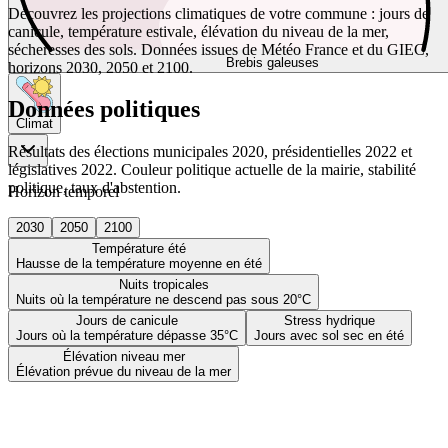
Découvrez les projections climatiques de votre commune : jours de
canicule, température estivale, élévation du niveau de la mer,
sécheresses des sols. Données issues de Météo France et du GIEC,
Brebis galeuses
horizons 2030, 2050 et 2100.
Données politiques
Climat
Résultats des élections municipales 2020, présidentielles 2022 et
législatives 2022. Couleur politique actuelle de la mairie, stabilité
politique, taux d'abstention.
Horizon temporel
2030
2050
2100
Température été
Hausse de la température moyenne en été
Nuits tropicales
Nuits où la température ne descend pas sous 20°C
Jours de canicule
Stress hydrique
Jours où la température dépasse 35°C
Jours avec sol sec en été
Élévation niveau mer
Élévation prévue du niveau de la mer