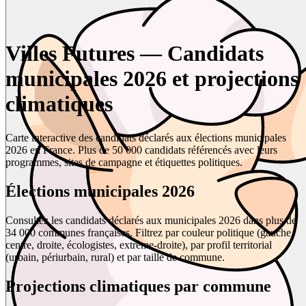
Villes Futures — Candidats
municipales 2026 et projections
climatiques
Carte interactive des candidats déclarés aux élections municipales
2026 en France. Plus de 50 000 candidats référencés avec leurs
programmes, sites de campagne et étiquettes politiques.
Élections municipales 2026
Consultez les candidats déclarés aux municipales 2026 dans plus de
34 000 communes françaises. Filtrez par couleur politique (gauche,
centre, droite, écologistes, extrême-droite), par profil territorial
(urbain, périurbain, rural) et par taille de commune.
Projections climatiques par commune