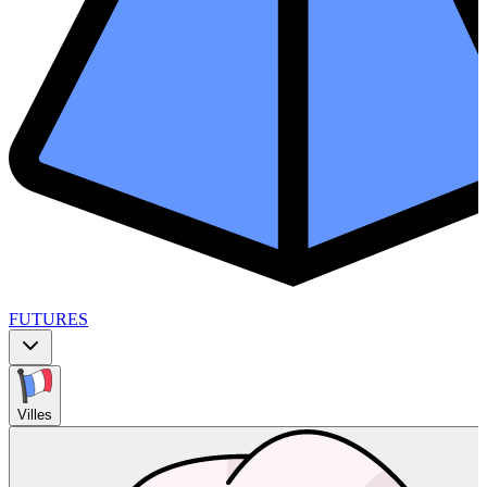
FUTURES
Villes