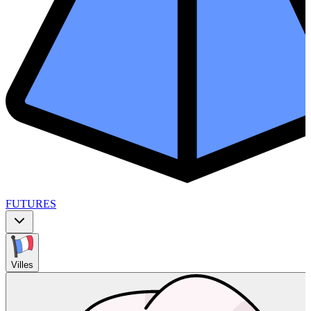
FUTURES
Villes