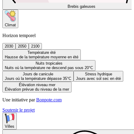
Brebis galeuses
Climat
Horizon temporel
2030
2050
2100
Température été
Hausse de la température moyenne en été
Nuits tropicales
Nuits où la température ne descend pas sous 20°C
Jours de canicule
Stress hydrique
Jours où la température dépasse 35°C
Jours avec sol sec en été
Élévation niveau mer
Élévation prévue du niveau de la mer
Une initiative par
Bonpote.com
Soutenir le projet
Villes