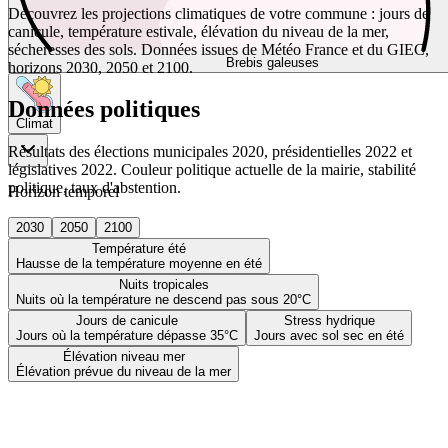
Découvrez les projections climatiques de votre commune : jours de
canicule, température estivale, élévation du niveau de la mer,
sécheresses des sols. Données issues de Météo France et du GIEC,
Brebis galeuses
horizons 2030, 2050 et 2100.
Données politiques
Climat
Résultats des élections municipales 2020, présidentielles 2022 et
législatives 2022. Couleur politique actuelle de la mairie, stabilité
politique, taux d'abstention.
Horizon temporel
2030
2050
2100
Température été
Hausse de la température moyenne en été
Nuits tropicales
Nuits où la température ne descend pas sous 20°C
Jours de canicule
Stress hydrique
Jours où la température dépasse 35°C
Jours avec sol sec en été
Élévation niveau mer
Élévation prévue du niveau de la mer