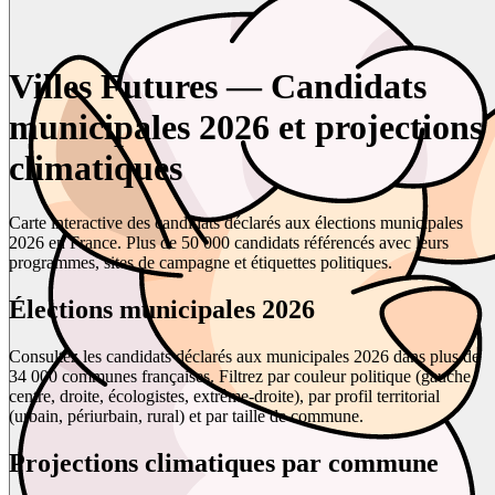
Villes Futures — Candidats
municipales 2026 et projections
climatiques
Carte interactive des candidats déclarés aux élections municipales
2026 en France. Plus de 50 000 candidats référencés avec leurs
programmes, sites de campagne et étiquettes politiques.
Élections municipales 2026
Consultez les candidats déclarés aux municipales 2026 dans plus de
34 000 communes françaises. Filtrez par couleur politique (gauche,
centre, droite, écologistes, extrême-droite), par profil territorial
(urbain, périurbain, rural) et par taille de commune.
Projections climatiques par commune