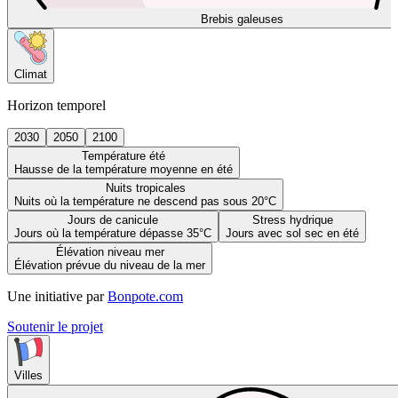
Brebis galeuses
Climat
Horizon temporel
2030
2050
2100
Température été
Hausse de la température moyenne en été
Nuits tropicales
Nuits où la température ne descend pas sous 20°C
Jours de canicule
Stress hydrique
Jours où la température dépasse 35°C
Jours avec sol sec en été
Élévation niveau mer
Élévation prévue du niveau de la mer
Une initiative par
Bonpote.com
Soutenir le projet
Villes