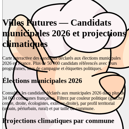
Villes Futures — Candidats
municipales 2026 et projections
climatiques
Carte interactive des candidats déclarés aux élections municipales
2026 en France. Plus de 50 000 candidats référencés avec leurs
programmes, sites de campagne et étiquettes politiques.
Élections municipales 2026
Consultez les candidats déclarés aux municipales 2026 dans plus de
34 000 communes françaises. Filtrez par couleur politique (gauche,
centre, droite, écologistes, extrême-droite), par profil territorial
(urbain, périurbain, rural) et par taille de commune.
Projections climatiques par commune