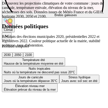
Découvrez les projections climatiques de votre commune : jours de
canicule, température estivale, élévation du niveau de la mer,
sécheresses des sols. Données issues de Météo France et du GIEC,
Brebis galeuses
horizons 2030, 2050 et 2100.
Données politiques
Climat
Résultats des élections municipales 2020, présidentielles 2022 et
législatives 2022. Couleur politique actuelle de la mairie, stabilité
politique, taux d'abstention.
Horizon temporel
2030
2050
2100
Température été
Hausse de la température moyenne en été
Nuits tropicales
Nuits où la température ne descend pas sous 20°C
Jours de canicule
Stress hydrique
Jours où la température dépasse 35°C
Jours avec sol sec en été
Élévation niveau mer
Élévation prévue du niveau de la mer