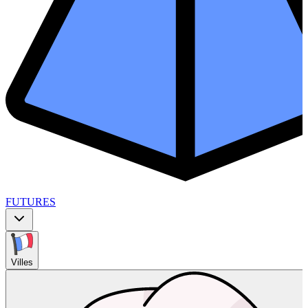
FUTURES
Villes