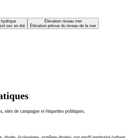
 hydrique
Élévation niveau mer
sol sec en été
Élévation prévue du niveau de la mer
atiques
 sites de campagne et étiquettes politiques.
oite, écologistes, extrême-droite), par profil territorial (urbain,