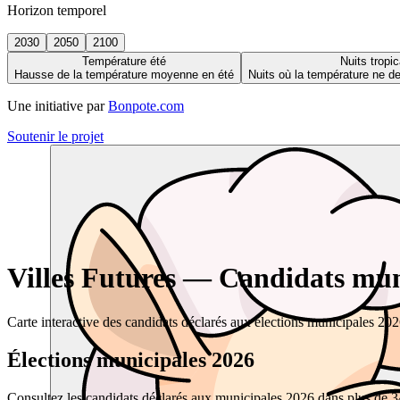
Horizon temporel
2030
2050
2100
Température été
Nuits tropic
Hausse de la température moyenne en été
Nuits où la température ne 
Une initiative par
Bonpote.com
Soutenir le projet
Villes Futures — Candidats muni
Carte interactive des candidats déclarés aux élections municipales 20
Élections municipales 2026
Consultez les candidats déclarés aux municipales 2026 dans plus de 34 0