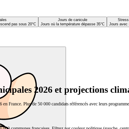
ales
Jours de canicule
Stress
descend pas sous 20°C
Jours où la température dépasse 35°C
Jours avec 
cipales 2026 et projections clim
26 en France. Plus de 50 000 candidats référencés avec leurs programmes,
00 communes françaises. Filtrez par couleur politique (gauche, centre, dr