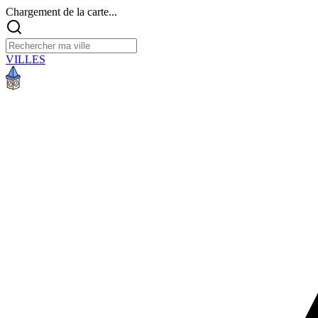
Chargement de la carte...
VILLES