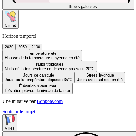
Brebis galeuses
Climat
Horizon temporel
2030
2050
2100
Température été
Hausse de la température moyenne en été
Nuits tropicales
Nuits où la température ne descend pas sous 20°C
Jours de canicule
Stress hydrique
Jours où la température dépasse 35°C
Jours avec sol sec en été
Élévation niveau mer
Élévation prévue du niveau de la mer
Une initiative par
Bonpote.com
Soutenir le projet
Villes