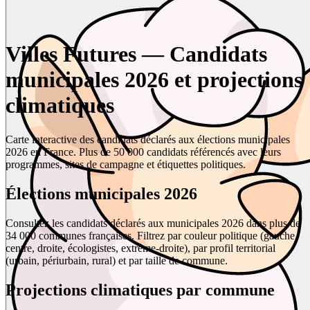
Villes Futures — Candidats
municipales 2026 et projections
climatiques
Carte interactive des candidats déclarés aux élections municipales
2026 en France. Plus de 50 000 candidats référencés avec leurs
programmes, sites de campagne et étiquettes politiques.
Élections municipales 2026
Consultez les candidats déclarés aux municipales 2026 dans plus de
34 000 communes françaises. Filtrez par couleur politique (gauche,
centre, droite, écologistes, extrême-droite), par profil territorial
(urbain, périurbain, rural) et par taille de commune.
Projections climatiques par commune