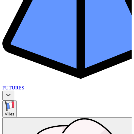
FUTURES
Villes