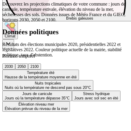
Découvrez les projections climatiques de votre commune : jours de
canicule, température estivale, élévation du niveau de la mer,
sécheresses des sols. Données issues de Météo France et du GIEC,
Brebis galeuses
horizons 2030, 2050 et 2100.
Données politiques
Climat
Résultats des élections municipales 2020, présidentielles 2022 et
législatives 2022. Couleur politique actuelle de la mairie, stabilité
politique, taux d'abstention.
Horizon temporel
2030
2050
2100
Température été
Hausse de la température moyenne en été
Nuits tropicales
Nuits où la température ne descend pas sous 20°C
Jours de canicule
Stress hydrique
Jours où la température dépasse 35°C
Jours avec sol sec en été
Élévation niveau mer
Élévation prévue du niveau de la mer