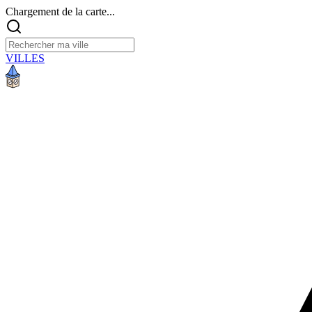
Chargement de la carte...
VILLES