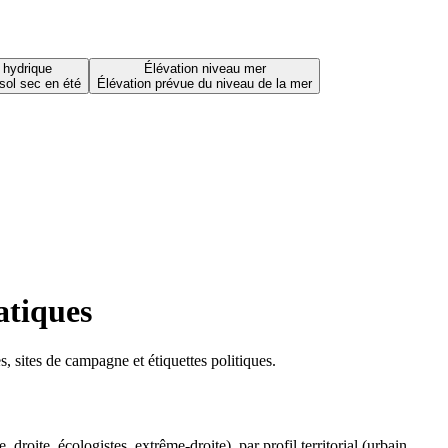
 hydrique
Élévation niveau mer
sol sec en été
Élévation prévue du niveau de la mer
atiques
 sites de campagne et étiquettes politiques.
oite, écologistes, extrême-droite), par profil territorial (urbain,