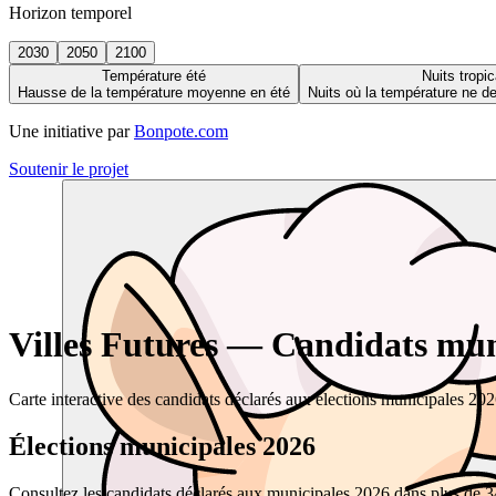
Horizon temporel
2030
2050
2100
Température été
Nuits tropic
Hausse de la température moyenne en été
Nuits où la température ne 
Une initiative par
Bonpote.com
Soutenir le projet
Villes Futures — Candidats muni
Carte interactive des candidats déclarés aux élections municipales 20
Élections municipales 2026
Consultez les candidats déclarés aux municipales 2026 dans plus de 34 0