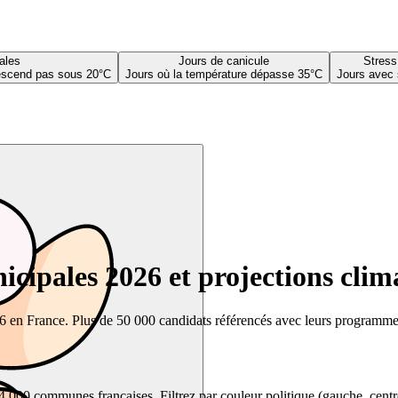
ales
Jours de canicule
Stress
descend pas sous 20°C
Jours où la température dépasse 35°C
Jours avec 
cipales 2026 et projections clim
26 en France. Plus de 50 000 candidats référencés avec leurs programmes,
00 communes françaises. Filtrez par couleur politique (gauche, centre, dr