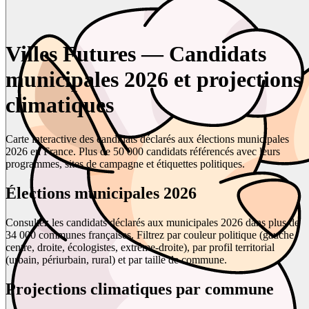
Villes Futures — Candidats
municipales 2026 et projections
climatiques
Carte interactive des candidats déclarés aux élections municipales
2026 en France. Plus de 50 000 candidats référencés avec leurs
programmes, sites de campagne et étiquettes politiques.
Élections municipales 2026
Consultez les candidats déclarés aux municipales 2026 dans plus de
34 000 communes françaises. Filtrez par couleur politique (gauche,
centre, droite, écologistes, extrême-droite), par profil territorial
(urbain, périurbain, rural) et par taille de commune.
Projections climatiques par commune