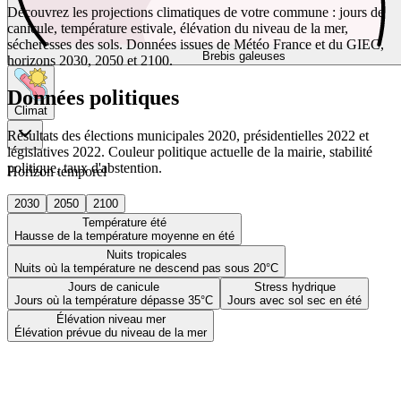
Découvrez les projections climatiques de votre commune : jours de
canicule, température estivale, élévation du niveau de la mer,
sécheresses des sols. Données issues de Météo France et du GIEC,
Brebis galeuses
horizons 2030, 2050 et 2100.
Données politiques
Climat
Résultats des élections municipales 2020, présidentielles 2022 et
législatives 2022. Couleur politique actuelle de la mairie, stabilité
politique, taux d'abstention.
Horizon temporel
2030
2050
2100
Température été
Hausse de la température moyenne en été
Nuits tropicales
Nuits où la température ne descend pas sous 20°C
Jours de canicule
Stress hydrique
Jours où la température dépasse 35°C
Jours avec sol sec en été
Élévation niveau mer
Élévation prévue du niveau de la mer