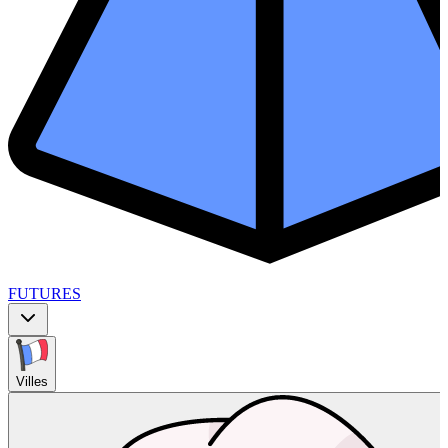
FUTURES
Villes