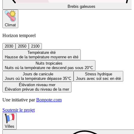
Brebis galeuses
Climat
Horizon temporel
2030
2050
2100
Température été
Hausse de la température moyenne en été
Nuits tropicales
Nuits où la température ne descend pas sous 20°C
Jours de canicule
Stress hydrique
Jours où la température dépasse 35°C
Jours avec sol sec en été
Élévation niveau mer
Élévation prévue du niveau de la mer
Une initiative par
Bonpote.com
Soutenir le projet
Villes