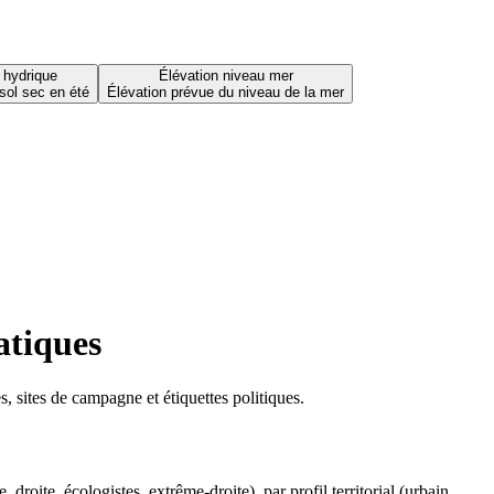
 hydrique
Élévation niveau mer
sol sec en été
Élévation prévue du niveau de la mer
atiques
 sites de campagne et étiquettes politiques.
oite, écologistes, extrême-droite), par profil territorial (urbain,