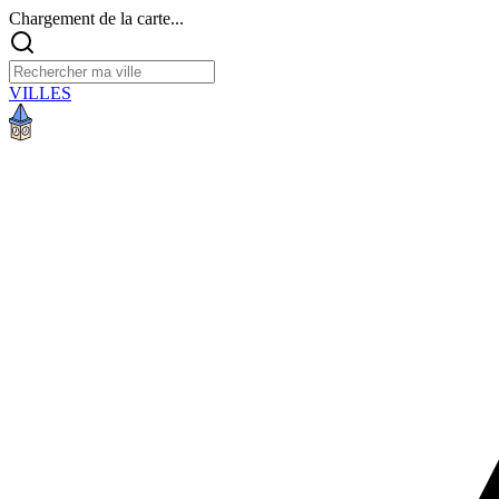
Chargement de la carte...
VILLES