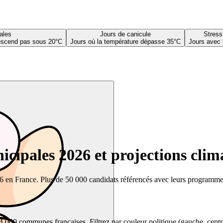
ales
Jours de canicule
Stress
descend pas sous 20°C
Jours où la température dépasse 35°C
Jours avec 
cipales 2026 et projections clim
26 en France. Plus de 50 000 candidats référencés avec leurs programmes,
00 communes françaises. Filtrez par couleur politique (gauche, centre, dr