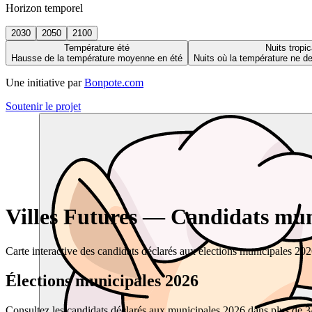
Horizon temporel
2030
2050
2100
Température été
Nuits tropic
Hausse de la température moyenne en été
Nuits où la température ne 
Une initiative par
Bonpote.com
Soutenir le projet
Villes Futures — Candidats muni
Carte interactive des candidats déclarés aux élections municipales 20
Élections municipales 2026
Consultez les candidats déclarés aux municipales 2026 dans plus de 34 0